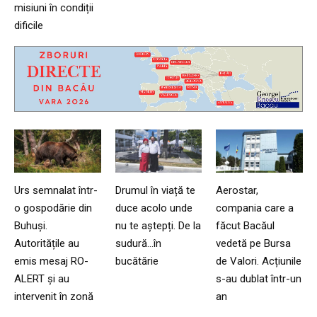
misiuni în condiții
dificile
Urs semnalat într-
Drumul în viață te
Aerostar,
o gospodărie din
duce acolo unde
compania care a
Buhuși.
nu te aștepți. De la
făcut Bacăul
Autoritățile au
sudură…în
vedetă pe Bursa
emis mesaj RO-
bucătărie
de Valori. Acțiunile
ALERT și au
s-au dublat într-un
intervenit în zonă
an