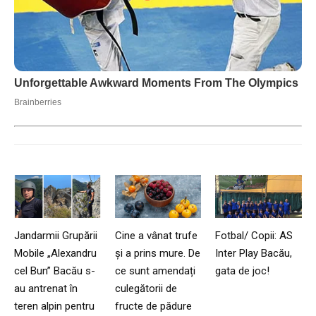
Jandarmii Grupării
Cine a vânat trufe
Fotbal/ Copii: AS
Mobile „Alexandru
și a prins mure. De
Inter Play Bacău,
cel Bun” Bacău s-
ce sunt amendați
gata de joc!
au antrenat în
culegătorii de
teren alpin pentru
fructe de pădure