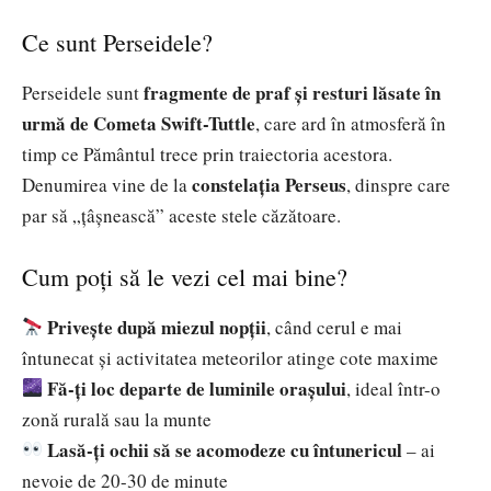
Ce sunt Perseidele?
fragmente de praf și resturi lăsate în
Perseidele sunt
urmă de Cometa Swift-Tuttle
, care ard în atmosferă în
timp ce Pământul trece prin traiectoria acestora.
constelația Perseus
Denumirea vine de la
, dinspre care
par să „țâșnească” aceste stele căzătoare.
Cum poți să le vezi cel mai bine?
Privește după miezul nopții
, când cerul e mai
întunecat și activitatea meteorilor atinge cote maxime
Fă-ți loc departe de luminile orașului
, ideal într-o
zonă rurală sau la munte
Lasă-ți ochii să se acomodeze cu întunericul
– ai
nevoie de 20-30 de minute