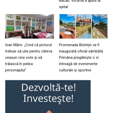
Bacău. Victima a ajuns la
spital
Ioan Măric: „Cred că pictorul
Promenada Bistriței va fi
trebuie să uite pentru câteva
inaugurată oficial sâmbătă.
ceasuri cine este și să
Primăria pregătește o zi
trăiască în pielea
întreagă de evenimente
personajului”
culturale și sportive