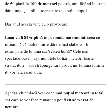
50 până la 100 de meteori pe oră
de
, unii lăsând în urmă
dâre lungi și strălucitoare care taie bolta nopții.
Dar anul acesta vine cu o provocare.
Luna va fi 84% plină în perioada maximului
, ceea ce
înseamnă că multe dintre dârele mai slabe vor fi
Vestea bună?
estompate de lumina sa.
Cele mai
bolizi
spectaculoase – așa-numitele
, meteori foarte
strălucitori – vor străpunge fără probleme lumina lunii și
îți vor tăia răsuflarea.
mai puțini meteori în total
Așadar, chiar dacă vei vedea
,
cu adevărat de
cei care se vor face remarcați pot fi
neuitat
.