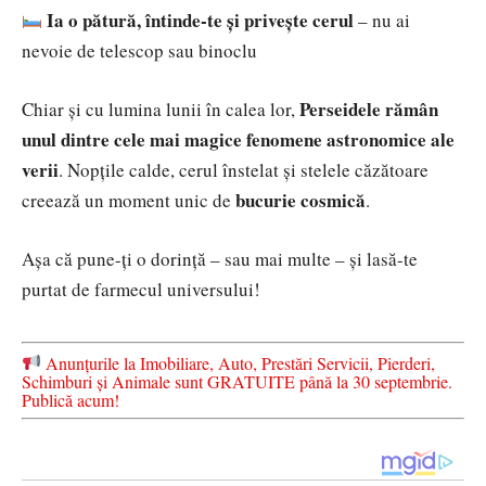
Ia o pătură, întinde-te și privește cerul
– nu ai
nevoie de telescop sau binoclu
Perseidele rămân
Chiar și cu lumina lunii în calea lor,
unul dintre cele mai magice fenomene astronomice ale
verii
. Nopțile calde, cerul înstelat și stelele căzătoare
bucurie cosmică
creează un moment unic de
.
Așa că pune-ți o dorință – sau mai multe – și lasă-te
purtat de farmecul universului!
Anunțurile la Imobiliare, Auto, Prestări Servicii, Pierderi,
Schimburi și Animale sunt GRATUITE până la 30 septembrie.
Publică acum!