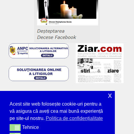
x
Acest site web folosește cookie-uri pentru a
vă asigura că aveți cea mai bună experiență
pe site-ul nostru.
Politica de confidențialitate
Tehnice
Tehnice