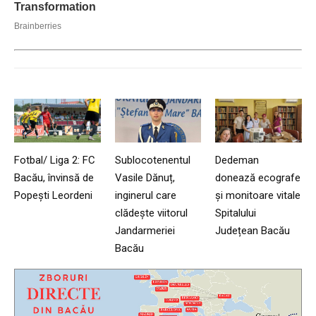
Fotbal/ Liga 2: FC
Sublocotenentul
Dedeman
Bacău, învinsă de
Vasile Dănuț,
donează ecografe
Popești Leordeni
inginerul care
și monitoare vitale
clădește viitorul
Spitalului
Jandarmeriei
Județean Bacău
Bacău