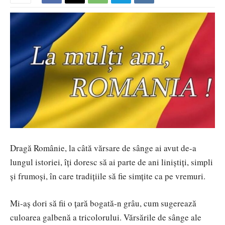
Dragă Românie, la câtă vărsare de sânge ai avut de-a
lungul istoriei, îți doresc să ai parte de ani liniștiți, simpli
și frumoși, în care tradițiile să fie simțite ca pe vremuri.
Mi-aș dori să fii o țară bogată-n grâu, cum sugerează
culoarea galbenă a tricolorului. Vărsările de sânge ale