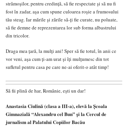
strămoșilor, pentru credință, să fie respectate și să nu fi
fost în zadar, așa cum spune culoarea roșie a frumosului
tău steag. Iar mările și zările să-ți fie curate, nu poluate,
să fie demne de reprezentarea lor sub forma albastrului
din tricolor.
Draga mea țară, la mulți ani! Sper să fie totul, în anii ce
vor veni, așa cum ți-am urat și îți mulțumesc din tot
sufletul pentru casa pe care ne-ai oferit-o atât timp!
Să fii plină de har, Românie, ești un dar!
Anastasia Ciulină
(clasa a III-a), elevă la Școala
Gimnazială “Alexandru cel Bun” și la Cercul de
jurnalism al Palatului Copiilor Bacău