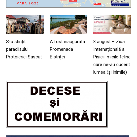
S-a sfințit
A fost inaugurată
8 august – Ziua
paraclisului
Promenada
Internațională a
Protoieriei Sascut
Bistriței
Pisicii: micile feline
care ne-au cucerit
lumea (și inimile)