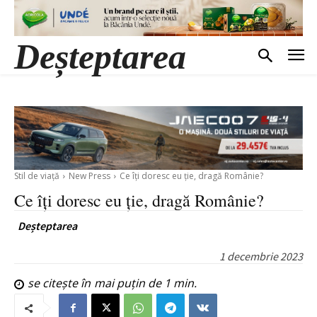
Deșteptarea
Stil de viață
New Press
Ce îți doresc eu ție, dragă Românie?
Ce îți doresc eu ție, dragă Românie?
Deșteptarea
1 decembrie 2023
se citește în
mai puțin de 1
min.