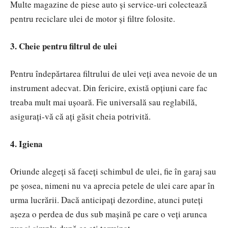
Multe magazine de piese auto și service-uri colectează
pentru reciclare ulei de motor și filtre folosite.
3. Cheie pentru filtrul de ulei
Pentru îndepărtarea filtrului de ulei veți avea nevoie de un
instrument adecvat. Din fericire, există opțiuni care fac
treaba mult mai ușoară. Fie universală sau reglabilă,
asigurați-vă că ați găsit cheia potrivită.
4. Igiena
Oriunde alegeți să faceți schimbul de ulei, fie în garaj sau
pe șosea, nimeni nu va aprecia petele de ulei care apar în
urma lucrării. Dacă anticipați dezordine, atunci puteți
așeza o perdea de dus sub mașină pe care o veți arunca