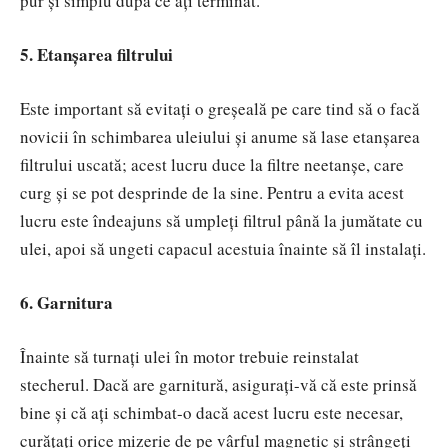
pur și simplu după ce ați terminat.
5. Etanșarea filtrului
Este important să evitați o greșeală pe care tind să o facă
novicii în schimbarea uleiului și anume să lase etanșarea
filtrului uscată; acest lucru duce la filtre neetanșe, care
curg și se pot desprinde de la sine. Pentru a evita acest
lucru este îndeajuns să umpleți filtrul până la jumătate cu
ulei, apoi să ungeti capacul acestuia înainte să îl instalați.
6. Garnitura
Înainte să turnați ulei în motor trebuie reinstalat
stecherul. Dacă are garnitură, asigurați-vă că este prinsă
bine și că ați schimbat-o dacă acest lucru este necesar,
curățați orice mizerie de pe vârful magnetic și strângeți