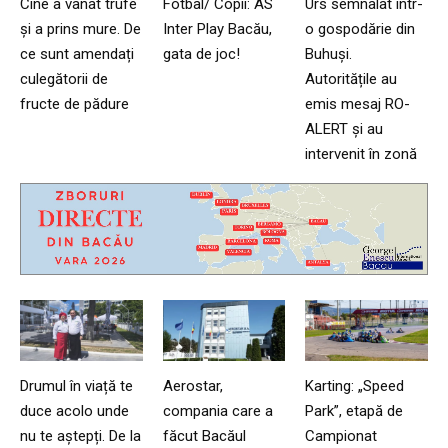
Cine a vânat trufe
Fotbal/ Copii: AS
Urs semnalat într-
și a prins mure. De
Inter Play Bacău,
o gospodărie din
ce sunt amendați
gata de joc!
Buhuși.
culegătorii de
Autoritățile au
fructe de pădure
emis mesaj RO-
ALERT și au
intervenit în zonă
Drumul în viață te
Aerostar,
Karting: „Speed
duce acolo unde
compania care a
Park”, etapă de
nu te aștepți. De la
făcut Bacăul
Campionat