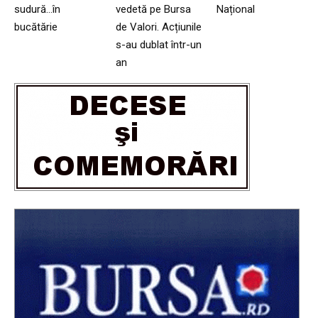
sudură…în
vedetă pe Bursa
Național
bucătărie
de Valori. Acțiunile
s-au dublat într-un
an