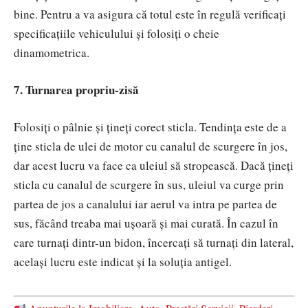
bine. Pentru a va asigura că totul este în regulă verificați
specificațiile vehiculului și folosiți o cheie
dinamometrica.
7. Turnarea propriu-zisă
Folosiți o pâlnie și țineți corect sticla. Tendința este de a
ține sticla de ulei de motor cu canalul de scurgere în jos,
dar acest lucru va face ca uleiul să stropească. Dacă țineți
sticla cu canalul de scurgere în sus, uleiul va curge prin
partea de jos a canalului iar aerul va intra pe partea de
sus, făcând treaba mai ușoară și mai curată. În cazul în
care turnați dintr-un bidon, încercați să turnați din lateral,
același lucru este indicat și la soluția antigel.