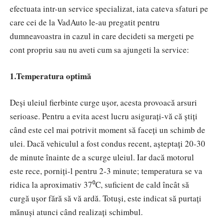
efectuata intr-un service specializat, iata cateva sfaturi pe
care cei de la VadAuto le-au pregatit pentru
dumneavoastra in cazul in care decideti sa mergeti pe
cont propriu sau nu aveti cum sa ajungeti la service:
1.Temperatura optimă
Deși uleiul fierbinte curge ușor, acesta provoacă arsuri
serioase. Pentru a evita acest lucru asigurați-vă că știți
când este cel mai potrivit moment să faceți un schimb de
ulei. Dacă vehiculul a fost condus recent, așteptați 20-30
de minute înainte de a scurge uleiul. Iar dacă motorul
este rece, porniți-l pentru 2-3 minute; temperatura se va
ridica la aproximativ 37⁰C, suficient de cald încât să
curgă ușor fără să vă ardă. Totuși, este indicat să purtați
mănuși atunci când realizați schimbul.