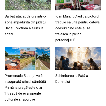
Bărbat atacat de urs într-o
Ioan Măric: „Cred că pictorul
zonă împădurită din județul
trebuie să uite pentru câteva
Bacău. Victima a ajuns la
ceasuri cine este și să
spital
trăiască în pielea
personajului”
Promenada Bistriței va fi
Schimbarea la Faţă a
inaugurată oficial sâmbătă.
Domnului
Primăria pregătește o zi
întreagă de evenimente
culturale și sportive