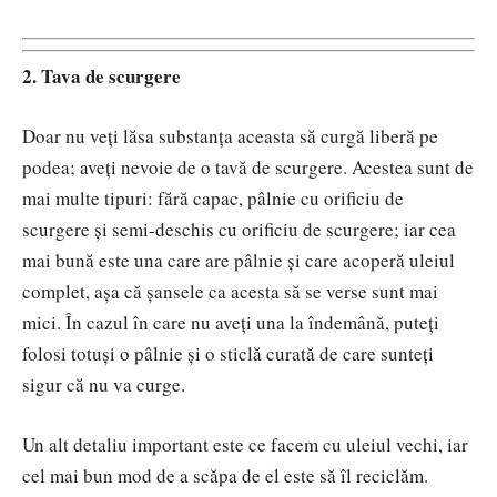
2. Tava de scurgere
Doar nu veți lăsa substanța aceasta să curgă liberă pe
podea; aveți nevoie de o tavă de scurgere. Acestea sunt de
mai multe tipuri: fără capac, pâlnie cu orificiu de
scurgere și semi-deschis cu orificiu de scurgere; iar cea
mai bună este una care are pâlnie și care acoperă uleiul
complet, așa că șansele ca acesta să se verse sunt mai
mici. În cazul în care nu aveți una la îndemână, puteți
folosi totuși o pâlnie și o sticlă curată de care sunteți
sigur că nu va curge.
Un alt detaliu important este ce facem cu uleiul vechi, iar
cel mai bun mod de a scăpa de el este să îl reciclăm.