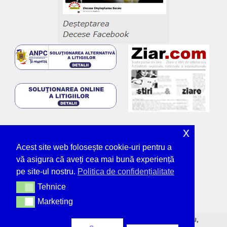
x
Acest site web folosește cookie-uri pentru a
vă asigura că aveți cea mai bună experiență
pe site-ul nostru.
Politica de confidențialitate
Tehnice
Tehnice
Marketing
Marketing
© Deșteptarea - unicul ziar tipărit din Bacău,