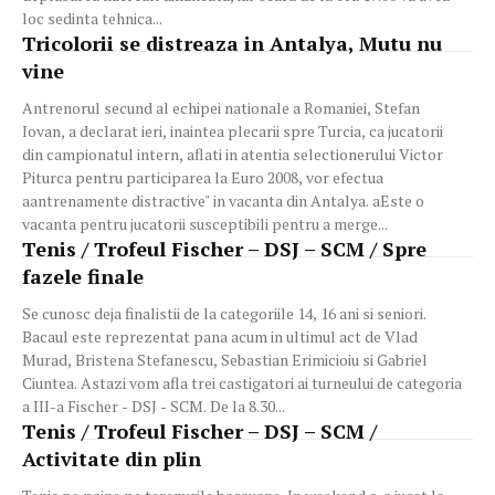
loc sedinta tehnica...
Tricolorii se distreaza in Antalya, Mutu nu
vine
Antrenorul secund al echipei nationale a Romaniei, Stefan
Iovan, a declarat ieri, inaintea plecarii spre Turcia, ca jucatorii
din campionatul intern, aflati in atentia selectionerului Victor
Piturca pentru participarea la Euro 2008, vor efectua
aantrenamente distractive" in vacanta din Antalya. aEste o
vacanta pentru jucatorii susceptibili pentru a merge...
Tenis / Trofeul Fischer – DSJ – SCM / Spre
fazele finale
Se cunosc deja finalistii de la categoriile 14, 16 ani si seniori.
Bacaul este reprezentat pana acum in ultimul act de Vlad
Murad, Bristena Stefanescu, Sebastian Erimicioiu si Gabriel
Ciuntea. Astazi vom afla trei castigatori ai turneului de categoria
a III-a Fischer - DSJ - SCM. De la 8.30...
Tenis / Trofeul Fischer – DSJ – SCM /
Activitate din plin