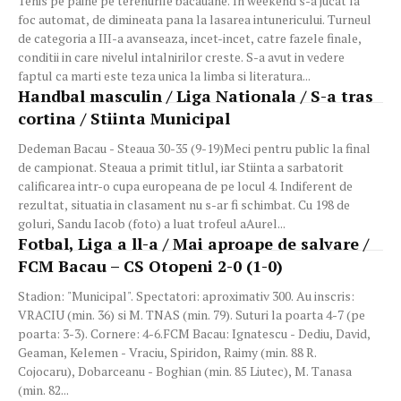
Tenis pe paine pe terenurile bacauane. In weekend s-a jucat la
foc automat, de dimineata pana la lasarea intunericului. Turneul
de categoria a III-a avanseaza, incet-incet, catre fazele finale,
conditii in care nivelul intalnirilor creste. S-a avut in vedere
faptul ca marti este teza unica la limba si literatura...
Handbal masculin / Liga Nationala / S-a tras
cortina / Stiinta Municipal
Dedeman Bacau - Steaua 30-35 (9-19)Meci pentru public la final
de campionat. Steaua a primit titlul, iar Stiinta a sarbatorit
calificarea intr-o cupa europeana de pe locul 4. Indiferent de
rezultat, situatia in clasament nu s-ar fi schimbat. Cu 198 de
goluri, Sandu Iacob (foto) a luat trofeul aAurel...
Fotbal, Liga a ll-a / Mai aproape de salvare /
FCM Bacau – CS Otopeni 2-0 (1-0)
Stadion: "Municipal". Spectatori: aproximativ 300. Au inscris:
VRACIU (min. 36) si M. TNAS (min. 79). Suturi la poarta 4-7 (pe
poarta: 3-3). Cornere: 4-6.FCM Bacau: Ignatescu - Dediu, David,
Geaman, Kelemen - Vraciu, Spiridon, Raimy (min. 88 R.
Cojocaru), Dobarceanu - Boghian (min. 85 Liutec), M. Tanasa
(min. 82...