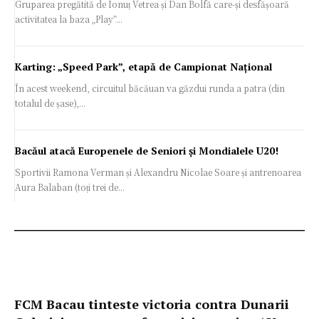
Gruparea pregătită de Ionuț Vetrea și Dan Bolfă care-și desfășoară
activitatea la baza „Play”...
Karting: „Speed Park”, etapă de Campionat Național
În acest weekend, circuitul băcăuan va găzdui runda a patra (din
totalul de șase),...
Bacăul atacă Europenele de Seniori și Mondialele U20!
Sportivii Ramona Verman și Alexandru Nicolae Soare și antrenoarea
Aura Balaban (toți trei de...
FCM Bacau tinteste victoria contra Dunarii