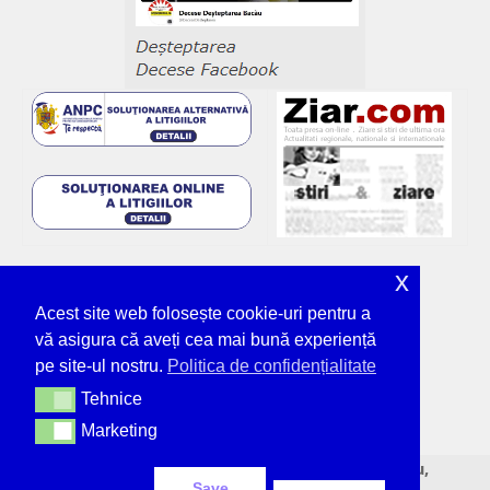
x
Acest site web folosește cookie-uri pentru a
vă asigura că aveți cea mai bună experiență
pe site-ul nostru.
Politica de confidențialitate
Tehnice
Tehnice
Marketing
Marketing
© Deșteptarea - unicul ziar tipărit din Bacău,
Save