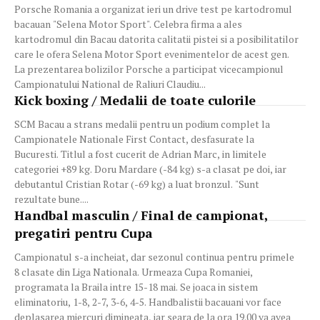
Porsche Romania a organizat ieri un drive test pe kartodromul
bacauan "Selena Motor Sport". Celebra firma a ales
kartodromul din Bacau datorita calitatii pistei si a posibilitatilor
care le ofera Selena Motor Sport evenimentelor de acest gen.
La prezentarea bolizilor Porsche a participat vicecampionul
Campionatului National de Raliuri Claudiu...
Kick boxing / Medalii de toate culorile
SCM Bacau a strans medalii pentru un podium complet la
Campionatele Nationale First Contact, desfasurate la
Bucuresti. Titlul a fost cucerit de Adrian Marc, in limitele
categoriei +89 kg. Doru Mardare (-84 kg) s-a clasat pe doi, iar
debutantul Cristian Rotar (-69 kg) a luat bronzul. "Sunt
rezultate bune....
Handbal masculin / Final de campionat,
pregatiri pentru Cupa
Campionatul s-a incheiat, dar sezonul continua pentru primele
8 clasate din Liga Nationala. Urmeaza Cupa Romaniei,
programata la Braila intre 15-18 mai. Se joaca in sistem
eliminatoriu, 1-8, 2-7, 3-6, 4-5. Handbalistii bacauani vor face
deplasarea miercuri dimineata, iar seara de la ora 19.00 va avea