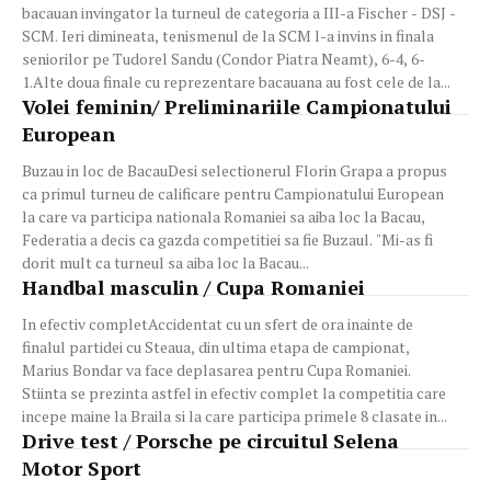
bacauan invingator la turneul de categoria a III-a Fischer - DSJ -
SCM. Ieri dimineata, tenismenul de la SCM l-a invins in finala
seniorilor pe Tudorel Sandu (Condor Piatra Neamt), 6-4, 6-
1.Alte doua finale cu reprezentare bacauana au fost cele de la...
Volei feminin/ Preliminariile Campionatului
European
Buzau in loc de BacauDesi selectionerul Florin Grapa a propus
ca primul turneu de calificare pentru Campionatului European
la care va participa nationala Romaniei sa aiba loc la Bacau,
Federatia a decis ca gazda competitiei sa fie Buzaul. "Mi-as fi
dorit mult ca turneul sa aiba loc la Bacau...
Handbal masculin / Cupa Romaniei
In efectiv completAccidentat cu un sfert de ora inainte de
finalul partidei cu Steaua, din ultima etapa de campionat,
Marius Bondar va face deplasarea pentru Cupa Romaniei.
Stiinta se prezinta astfel in efectiv complet la competitia care
incepe maine la Braila si la care participa primele 8 clasate in...
Drive test / Porsche pe circuitul Selena
Motor Sport