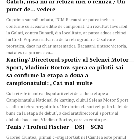
Galati, insa nu ar refuza nici o remiza / Un
punct de… vedere
Cu prima sansaSambata, FCM Bacau si-ar putea incheia
conturile cu aceasta editie de campionat. Un rezultat favorabil
la Galati, contra Dunarii, din localitate, ar putea aduce echipei
lui Cristi Popovici salvarea de la retrogradare. O salvare
teoretica, daca nu chiar matematica. Bacauanii tintesc victoria,
mai ales ca pornesc cu...
Karting/ Directorul sportiv al Selenei Motor
Sport, Vladimir Bortov, spera ca pilotii sai
sa confirme la etapa a doua a
campionatului: „Cat mai multe
Cu trei zile inaintea disputarii celei de-a doua etape a
Campionatului National de karting, clubul Selena Motor Sport
se afla in febra pregatirilor. "Ne dorim clasari cel putin la fel de
bune ca la etapa de debut", a declaratdirectorul sportiv al
clubului bacauan, Vladimir Bortov, care va conta pe...
Tenis / Trofeul Fischer – DSJ – SCM
Gabriel Ciuntea, primul c=stigatorGabriel Ciuntea este primul