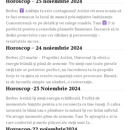
Horoscop – 25 noiembrie 2024
Berbec
Ambiția ta este contagioasă! Astăzi vei avea ocazia să
te faci remarcat la locul de muncă prin inițiative îndrăznețe.
Concentrează-te pe detalii și vei culege roadele. Taur
O zi
perfectă pentru a consolida planurile financiare. Încearcă să te
dedici proiectelor care cer răbdare și perseverență –
rezultatele nu vor...
Horoscop – 24 noiembrie 2024
Berbec (21 martie - 19 aprilie) Astăzi, Universul îți oferă o
energie blândă și plină de armonie. Vei simți cum toate piesele
vieții tale se potrivesc perfect, iar încrederea ta în propriile
forțe te va ajuta să rezolvi cu ușurință orice provocare. Bucură-
te de lucrurile simple: un zâmbet, o conversație...
Horoscop -23 Noiembrie 2024
Berbec Astăzi îți simți energia echilibrată. Profită de
momentele liniștite pentru a te reconecta cu tine însuți. O cafea
savurată în tihnă sau o plimbare în natură îți vor hrăni sufletul.
Vei atrage momente pline de armonie. Taur Te așteaptă o zi în
care confortul și micile plăceri ale vieții sunt la...
Horoscop-22 noiembrie2024