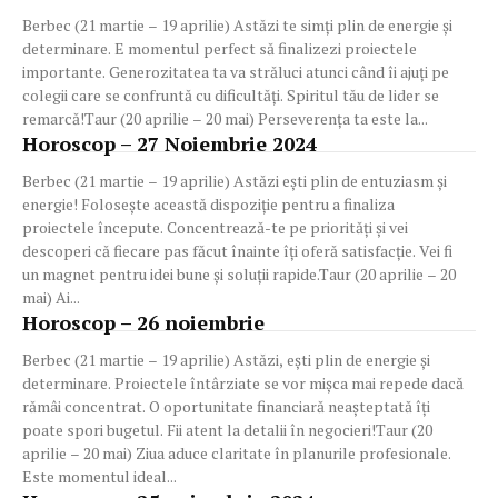
Berbec (21 martie – 19 aprilie) Astăzi te simți plin de energie și
determinare. E momentul perfect să finalizezi proiectele
importante. Generozitatea ta va străluci atunci când îi ajuți pe
colegii care se confruntă cu dificultăți. Spiritul tău de lider se
remarcă!Taur (20 aprilie – 20 mai) Perseverența ta este la...
Horoscop – 27 Noiembrie 2024
Berbec (21 martie – 19 aprilie) Astăzi ești plin de entuziasm și
energie! Folosește această dispoziție pentru a finaliza
proiectele începute. Concentrează-te pe priorități și vei
descoperi că fiecare pas făcut înainte îți oferă satisfacție. Vei fi
un magnet pentru idei bune și soluții rapide.Taur (20 aprilie – 20
mai) Ai...
Horoscop – 26 noiembrie
Berbec (21 martie – 19 aprilie) Astăzi, ești plin de energie și
determinare. Proiectele întârziate se vor mișca mai repede dacă
rămâi concentrat. O oportunitate financiară neașteptată îți
poate spori bugetul. Fii atent la detalii în negocieri!Taur (20
aprilie – 20 mai) Ziua aduce claritate în planurile profesionale.
Este momentul ideal...