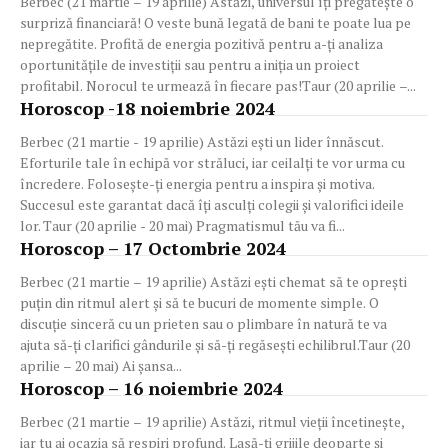
Berbec (21 martie – 19 aprilie) Astăzi, universul îți pregătește o
surpriză financiară! O veste bună legată de bani te poate lua pe
nepregătite. Profită de energia pozitivă pentru a-ți analiza
oportunitățile de investiții sau pentru a iniția un proiect
profitabil. Norocul te urmează în fiecare pas!Taur (20 aprilie –...
Horoscop -18 noiembrie 2024
Berbec (21 martie - 19 aprilie) Astăzi ești un lider înnăscut.
Eforturile tale în echipă vor străluci, iar ceilalți te vor urma cu
încredere. Folosește-ți energia pentru a inspira și motiva.
Succesul este garantat dacă îți asculți colegii și valorifici ideile
lor. Taur (20 aprilie - 20 mai) Pragmatismul tău va fi...
Horoscop – 17 Octombrie 2024
Berbec (21 martie – 19 aprilie) Astăzi ești chemat să te oprești
puțin din ritmul alert și să te bucuri de momente simple. O
discuție sinceră cu un prieten sau o plimbare în natură te va
ajuta să-ți clarifici gândurile și să-ți regăsești echilibrul.Taur (20
aprilie – 20 mai) Ai șansa...
Horoscop – 16 noiembrie 2024
Berbec (21 martie – 19 aprilie) Astăzi, ritmul vieții încetinește,
iar tu ai ocazia să respiri profund. Lasă-ți grijile deoparte și