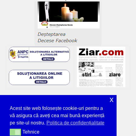
x
Acest site web folosește cookie-uri pentru a
vă asigura că aveți cea mai bună experiență
pe site-ul nostru.
Politica de confidențialitate
Tehnice
Tehnice