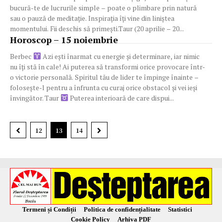
bucură-te de lucrurile simple – poate o plimbare prin natură
sau o pauză de meditație. Inspirația îți vine din liniștea
momentului. Fii deschis să primești.Taur (20 aprilie – 20...
Horoscop – 15 noiembrie
Berbec
Azi ești înarmat cu energie și determinare, iar nimic
nu îți stă în cale! Ai puterea să transformi orice provocare într-
o victorie personală. Spiritul tău de lider te împinge înainte –
folosește-l pentru a înfrunta cu curaj orice obstacol și vei ieși
învingător. Taur
Puterea interioară de care dispui...
12
13
14
Termeni și Condiții
Politica de confidențialitate
Statistici
Cookie Policy
Arhiva PDF