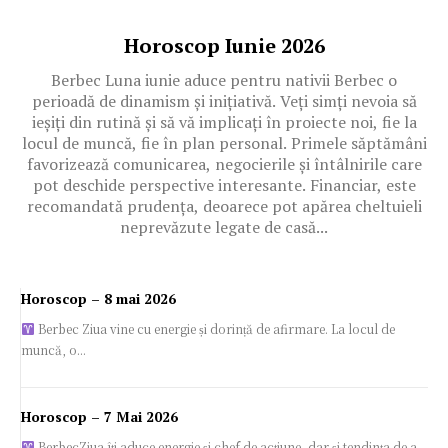
Horoscop Iunie 2026
Berbec Luna iunie aduce pentru nativii Berbec o
perioadă de dinamism și inițiativă. Veți simți nevoia să
ieșiți din rutină și să vă implicați în proiecte noi, fie la
locul de muncă, fie în plan personal. Primele săptămâni
favorizează comunicarea, negocierile și întâlnirile care
pot deschide perspective interesante. Financiar, este
recomandată prudența, deoarece pot apărea cheltuieli
neprevăzute legate de casă...
Horoscop – 8 mai 2026
Berbec Ziua vine cu energie și dorință de afirmare. La locul de
muncă, o...
Horoscop – 7 Mai 2026
BerbecZiua îți aduce energie și chef de acțiune, dar și tendința de a...