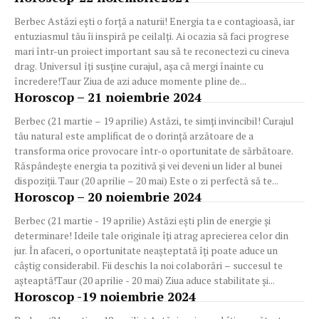
Berbec Astăzi ești o forță a naturii! Energia ta e contagioasă, iar
entuziasmul tău îi inspiră pe ceilalți. Ai ocazia să faci progrese
mari într-un proiect important sau să te reconectezi cu cineva
drag. Universul îți susține curajul, așa că mergi înainte cu
încredere!Taur Ziua de azi aduce momente pline de...
Horoscop – 21 noiembrie 2024
Berbec (21 martie – 19 aprilie) Astăzi, te simți invincibil! Curajul
tău natural este amplificat de o dorință arzătoare de a
transforma orice provocare într-o oportunitate de sărbătoare.
Răspândește energia ta pozitivă și vei deveni un lider al bunei
dispoziții. Taur (20 aprilie – 20 mai) Este o zi perfectă să te...
Horoscop – 20 noiembrie 2024
Berbec (21 martie - 19 aprilie) Astăzi ești plin de energie și
determinare! Ideile tale originale îți atrag aprecierea celor din
jur. În afaceri, o oportunitate neașteptată îți poate aduce un
câștig considerabil. Fii deschis la noi colaborări – succesul te
așteaptă!Taur (20 aprilie - 20 mai) Ziua aduce stabilitate și...
Horoscop -19 noiembrie 2024