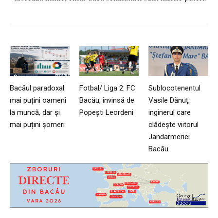
Bacăul paradoxal:
Fotbal/ Liga 2: FC
Sublocotenentul
mai puțini oameni
Bacău, învinsă de
Vasile Dănuț,
la muncă, dar și
Popești Leordeni
inginerul care
mai puțini șomeri
clădește viitorul
Jandarmeriei
Bacău