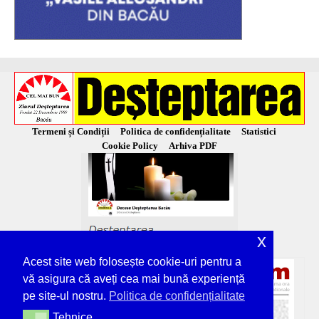
Termeni și Condiții
Politica de confidențialitate
Statistici
Cookie Policy
Arhiva PDF
x
Acest site web folosește cookie-uri pentru a
vă asigura că aveți cea mai bună experiență
pe site-ul nostru.
Politica de confidențialitate
Tehnice
Tehnice