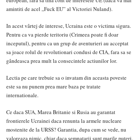
european, fara sa tina cont de interesele UE (daca va mai
amintiti de acel „Fuck EU” al Victoriei Nuland).
In acest vârtej de interese, Ucraina este o victima sigura.
Pentru ca va pierde teritoriu (Crimeea poate fi doar
inceputul), pentru ca un grup de aventurieri au acceptat
sa joace rolul de revolutionari condusi de CIA, fara sa se
gândeasca prea mult la consecintele actiunilor lor.
Lectia pe care trebuie sa o invatam din aceasta poveste
este sa nu punem prea mare baza pe tratate
internationale.
Ce daca SUA, Marea Britanie si Rusia au garantat
frontierele Ucrainei daca renunta la armele nucleare
mostenite de la URSS? Garantia, dupa cum se vede, nu
valoreaza nimic, chiar daca semnatarii sunt marile puteri.