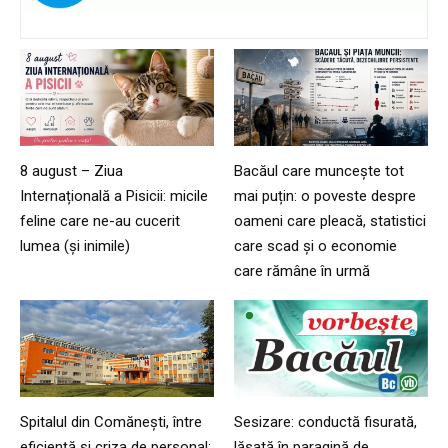
8 august – Ziua
Bacăul care muncește tot
Internațională a Pisicii: micile
mai puțin: o poveste despre
feline care ne-au cucerit
oameni care pleacă, statistici
lumea (și inimile)
care scad și o economie
care rămâne în urmă
Spitalul din Comănești, între
Sesizare: conductă fisurată,
eficiență și criza de personal:
lăsată în paragină de