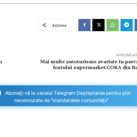
Acțiune
Articolul u
n
Mai multe autoturisme avariate în parc
fostului supermarket CORA din B
Abonați-vă la canalul Telegram Deșteptarea pentru știri
necenzurate de "standardele comunității"