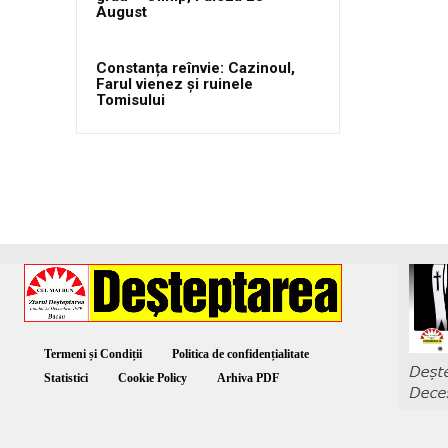
August
Constanța reînvie: Cazinoul,
Farul vienez și ruinele
Tomisului
Termeni și Condiții
Politica de confidențialitate
Statistici
Cookie Policy
Arhiva PDF