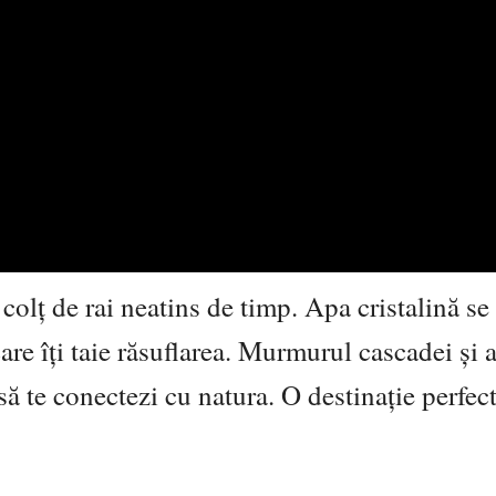
lț de rai neatins de timp. Apa cristalină se p
are îți taie răsuflarea. Murmurul cascadei și a
 să te conectezi cu natura. O destinație perfec