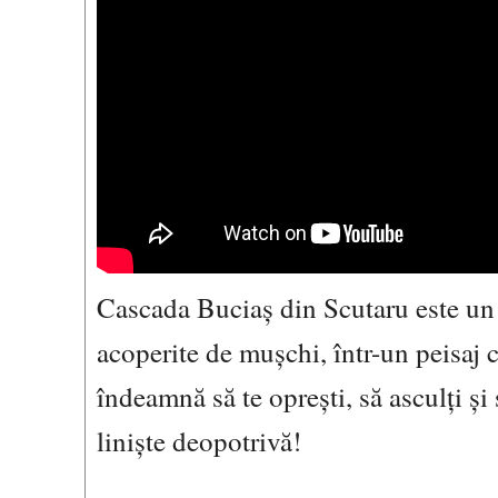
Cascada Buciaș din Scutaru este un co
acoperite de mușchi, într-un peisaj c
îndeamnă să te oprești, să asculți și
liniște deopotrivă!