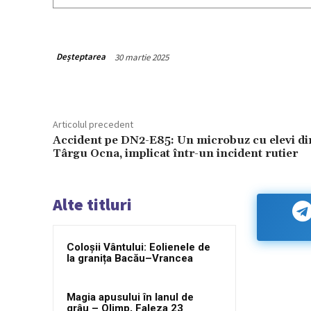
Deșteptarea
30 martie 2025
Articolul precedent
Accident pe DN2-E85: Un microbuz cu elevi di
Târgu Ocna, implicat într-un incident rutier
Alte titluri
Coloșii Vântului: Eolienele de
la granița Bacău–Vrancea
Magia apusului în lanul de
grâu – Olimp, Faleza 23