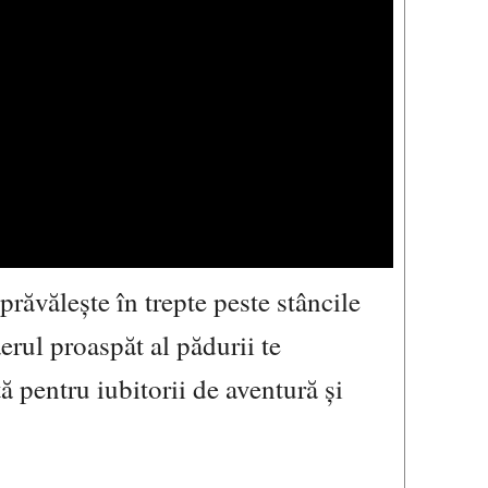
răvălește în trepte peste stâncile
erul proaspăt al pădurii te
tă pentru iubitorii de aventură și