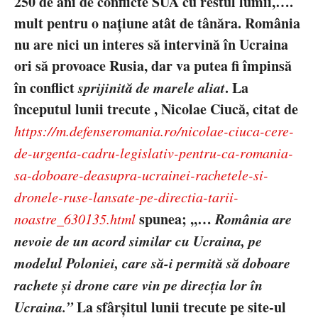
250 de ani de conflicte SUA cu restul lumii,
….
mult pentru o națiune atât de tânăra. România
nu are nici un interes să intervină în Ucraina
ori să provoace Rusia, dar va putea fi împinsă
în conflict
sprijinit
ă de marele aliat
. La
începutul lunii trecute ,
Nicolae Ciuc
ă,
citat de
https://m.defenseromania.ro/nicolae-ciuca-cere-
de-urgenta-cadru-legislativ-pentru-ca-romania-
sa-doboare-deasupra-ucrainei-rachet
ele-si-
dronele-ruse-lansate-pe-directia-tarii-
spunea
; ,,…
Rom
ânia are
noastre_630135.html
nevoie de un acord similar cu Ucraina, pe
modelul Poloniei, care să-i permită să doboare
rachete și drone care vin pe direcția lor în
Ucraina.”
La sf
ârșitul lunii trecute
pe site-ul