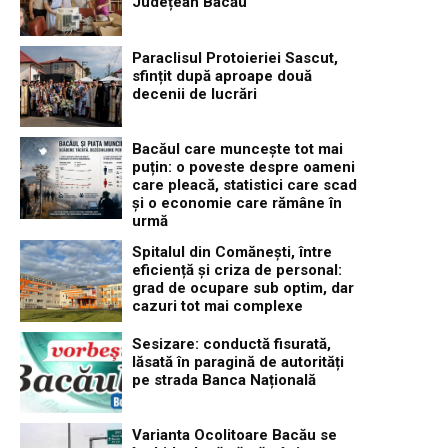
Județean Bacău
Paraclisul Protoieriei Sascut,
sfințit după aproape două
decenii de lucrări
Bacăul care muncește tot mai
puțin: o poveste despre oameni
care pleacă, statistici care scad
și o economie care rămâne în
urmă
Spitalul din Comănești, între
eficiență și criza de personal:
grad de ocupare sub optim, dar
cazuri tot mai complexe
Sesizare: conductă fisurată,
lăsată în paragină de autorități
pe strada Banca Națională
Varianta Ocolitoare Bacău se