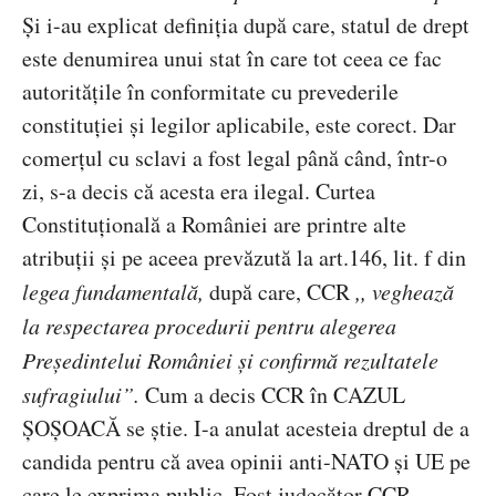
Și i-au explicat definiția după care, statul de drept
este denumirea unui stat în care tot ceea ce fac
autoritățile în conformitate cu prevederile
constituției și legilor aplicabile, este corect. Dar
comer
țul cu sclavi a fost legal până când, într-o
zi, s-a decis că acesta era ilegal.
Curtea
Constitu
țională a României are printre alte
atribuții și pe aceea prevăzută la art.146, lit. f din
legea fundamental
ă,
dup
ă care, CCR
,,
vegheaz
ă
la respectarea procedurii pentru alegerea
Preşedintelui României şi confirmă rezultatele
sufragiului”.
Cum a decis CCR
în CAZUL
ȘOȘOACĂ se știe. I-a anulat acesteia dreptul de a
candida pentru că avea opinii anti-NATO și UE pe
care le exprima public.
Fost judec
ător CCR,