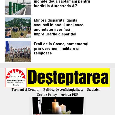
închide două săptămâni pentru
lucrări la Autostrada A7
Minoră dispărută, găsită
ascunsă în podul unei case:
anchetatorii verifică
împrejurările dispariției
Eroii de la Coșna, comemorați
prin ceremonii militare și
religioase
Termeni și Condiții
Politica de confidențialitate
Statistici
Cookie Policy
Arhiva PDF