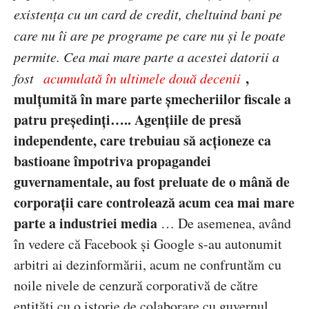
existența cu un card de credit, cheltuind bani pe
care nu îi are pe programe pe care nu și le poate
permite. Cea mai mare parte a acestei datorii a
,
fost
acumulat
ă în ultimele două decenii
mulțumită în mare parte șmecheriilor fiscale a
patru președinți….. Agențiile de presă
independente, care trebuiau să acționeze ca
bastioane împotriva propagandei
guvernamentale, au fost preluate de
o m
ână de
corporații care controlează acum cea mai mare
parte a industriei media
… De asemenea, având
în vedere că Facebook și Google s-au autonumit
arbitri ai dezinformării, acum ne confruntăm cu
noile nivele de cenzură corporativă de către
entități cu o istorie de colaborare cu guvernul,