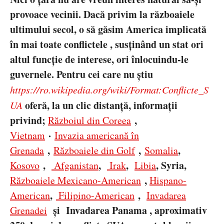
provoace vecinii. Dacă privim la războaiele
ultimului secol, o să găsim America implicată
în mai toate conflictele , susținând un stat ori
altul funcție de interese, ori înlocuindu-le
guvernele. Pentru cei care nu știu
https://ro.wikipedia.org/wiki/Format:Conflicte_S
ofer
ă, la un clic distanță, informații
UA
privind;
,
R
ăzboiul din Coreea
·
Vietnam
Invazia american
ă în
,
,
,
Grenada
R
ăzboaiele din Golf
Somalia
,
,
,
,
Syria
,
Kosovo
Afganistan
Irak
Libia
,
R
ăzboaiele Mexicano-American
Hispano-
,
,
American
Filipino-American
Invadarea
și
Invadarea Panama
, aproximativ
Grenadei