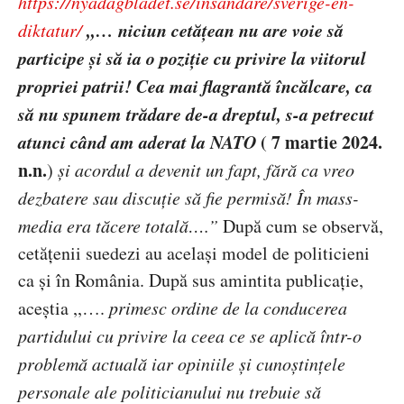
https://nyadagbladet.se/insandare/sverige-en-
,,
… niciun cetățean nu are voie să
diktatur/
participe și să ia o poziție cu privire la viitorul
propriei patrii! Cea mai flagrantă încălcare, ca
să nu spunem trădare de-a dreptul, s-a petrecut
atunci când am aderat la NATO
( 7 martie 2024.
n.n.
)
ș
i acordul a devenit un fapt, fără ca vreo
dezbatere sau discuție să fie permisă! În mass-
media era tăcere totală….”
Dup
ă cum se observă,
cetățenii suedezi au același model de politicieni
ca și în România. După sus amintita publicație,
aceștia ,,….
primesc ordine de la conducerea
partidului cu privire la ceea ce se aplic
ă într-o
problemă actuală iar opiniile și cunoștințele
personale ale politicianului nu trebuie să