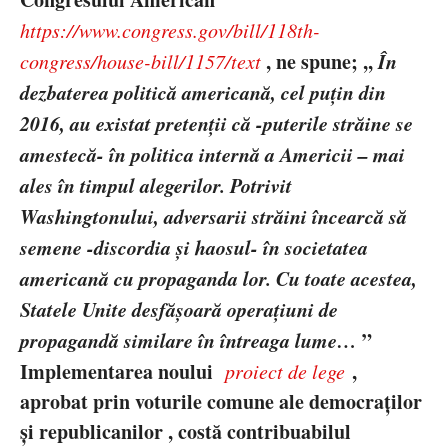
https://www.congress.gov/bill/118th-
, ne spune
; ,,
Î
n
congress/house-bill/1157/text
dezbaterea politică americană, cel puțin din
2016, au existat pretenții că -puterile străine se
amestecă- în politica internă a Americii – mai
ales în timpul alegerilor. Potrivit
Washingtonului, adversarii străini încearcă să
semene -discordia și haosul- în societatea
american
ă cu propaganda lor. Cu toate acestea,
Statele Unite desfășoară operațiuni de
propagandă similare în întreaga lume…
”
Implementarea noului
,
proiect de lege
aprobat prin voturile comune ale democra
ților
și republicanilor , costă contribuabilul