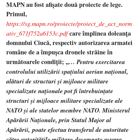
MAPN au fost afi
șate două proiecte de lege.
Primul,
https://sg.mapn.ro/proiecte/proiect_de_act_norm
care
împlinea doleanța
ativ_671f752a6153c.pdf
domnului Ciucă, respectiv autorizarea armatei
române de a împușca dronele străine în
următoarele condiții; ,,
…
Pentru exercitarea
controlului utilizării spațiului aerian național,
alături de structuri și mijloace militare
specializate naționale pot fi întrebuințate
structuri și mijloace militare specializate ale
NATO și ale statelor membre NATO.
Ministerul
Ap
ărării Naționale, prin Statul Major al
Apărării,
poate efectua transferul de autoritate
c
ătre autoritățile militare
desemnate asupra