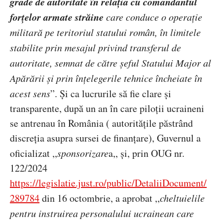
grade de autoritate
în relația cu comandantul
forțelor armate străine
care conduce o opera
ție
militară pe teritoriul statului român, în limitele
stabilite prin mesajul privind transferul de
autoritate, semnat de către şeful Statului Major al
Apărării şi prin înțelegerile tehnice încheiate în
acest sens
”
. Și ca lucrurile să fie clare și
transparente, după un an în care piloții ucraineni
se antrenau în România ( autoritățile păstrând
discreția asupra sursei de finanțare), Guvernul a
oficializat ,,
sponsorizare
a,,
și, prin OUG
nr.
122/2024
https://legislatie.just.ro/public/DetaliiDocument/
289784
din 16 octombrie, a aprobat ,,
cheltuielile
pentru instruirea personalului ucrainean care