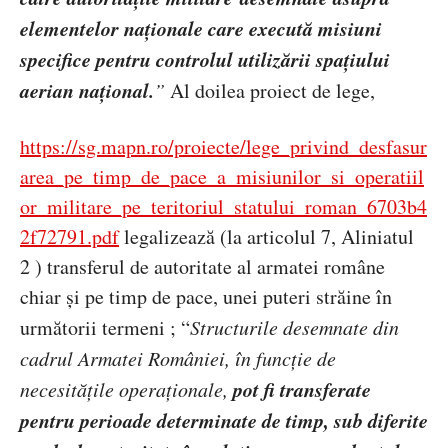
elementelor naționale care execută misiuni
specifice pentru controlul utilizării spațiului
aerian național.
”
Al doilea proiect de lege,
https://sg.mapn.ro/proiecte/lege_privind_desfasur
area_pe_timp_de_pace_a_misiunilor_si_operatiil
or_militare_pe_teritoriul_statului_roman_6703b4
2f72791.pdf
legalizeaz
ă (la a
rticolul 7, Aliniatul
2 ) transferul de autoritate al armatei rom
âne
chiar și pe timp de pace,
unei puteri str
ăine în
următorii termeni
; “
Structurile desemnate din
cadrul Armatei Rom
âniei, în funcție de
pot fi transferate
necesitățile operaționale,
pentru perioade determinate de timp, sub diferite