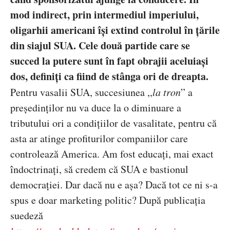
mod indirect, prin intermediul imperiului,
oligarhii americani își extind controlul în țările
din siajul SUA. Cele două partide care se
succed la putere sunt în fapt obrajii aceluiași
dos, definiți ca fiind de stânga ori de dreapta.
Pentru vasalii SUA, succesiunea ,,
la tron
”
a
președinților nu va duce la o diminuare a
tributului ori a condițiilor de vasalitate, pentru că
asta ar atinge profiturilor companiilor care
controlează America. Am fost educați, mai exact
îndoctrinați, să credem că SUA e bastionul
democrației. Dar dacă nu e așa? Dacă tot ce ni s-a
spus e doar marketing politic? După publicația
suedeză