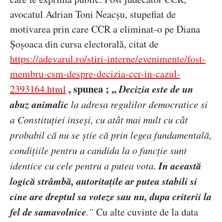
avocatul Adrian Toni Neacșu, stupefiat de
motivarea prin care CCR
a eliminat-o pe Diana
Șoșoaca din cursa electorală, citat de
https://adevarul.ro/stiri-interne/evenimente/fost-
membru-csm-despre-decizia-ccr-in-cazul-
, spunea
; ,,
Decizia este de un
2393164.html
abuz animalic
la adresa regulilor democratice si
a Constitu
ției inseși, cu atât mai mult cu cât
probabil că nu se știe că prin legea fundamentală,
condițiile pentru a candida la o funcție sunt
In aceast
ă
identice cu cele pentru a putea vota.
logică strâmbă, autoritațile ar putea stabili si
cine are dreptul sa voteze sau nu, dupa criterii la
fel de samavolnice
.
”
Cu alte cuvinte de la data