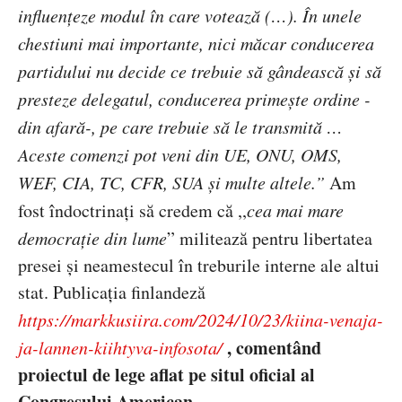
influențeze modul în care votează (…). În unele
chestiuni mai importante, nici măcar conducerea
partidului nu decide ce trebuie să gândească și să
presteze delegatul, conducerea primește ordine -
din afară-, pe care trebuie să le transmită …
Aceste comenzi pot veni din UE, ONU, OMS,
WEF, CIA, TC, CFR, SUA și multe altele.”
Am
fost
îndoctrinați să credem că ,,
cea mai mare
democra
ție din lume
”
militează pentru libertatea
presei și neamestecul în treburile interne ale altui
stat. Publicația finlandeză
https://markkusiira.com/2024/10/23/kiina-venaja-
,
coment
ând
ja-lannen-kiihtyva-infosota/
proiectul de lege aflat pe situl oficial al
Congresului American