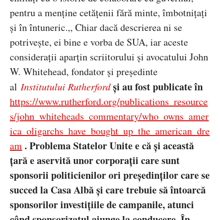
pentru a menține cetățenii fără minte, îmbotnițați
și în întuneric.,,
Chiar dac
ă descrierea ni se
potrivește, ei bine e vorba de SUA, iar aceste
considerații aparțin scriitorului și avocatului John
W. Whitehead, fondator și președinte
și au fost publicate în
al
Institutului Rutherford
https://www.rutherford.org/publications_resource
s/john_whiteheads_commentary/who_owns_amer
ica_oligarchs_have_bought_up_the_ameri
can_dre
.
Problema Statelor Unite e c
ă și această
am
țară e aservită unor corporații care sunt
sponsorii politicienilor ori președinților care se
succed la Casa Albă și care trebuie să întoarcă
sponsorilor investițiile de campanile, atunci
când sponsorizatul ajunge la conducere
.
În