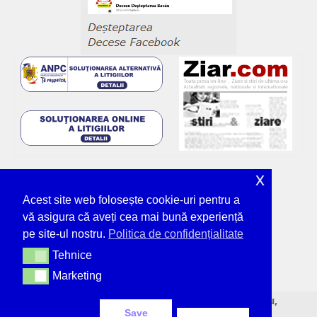
x
Acest site web folosește cookie-uri pentru a
vă asigura că aveți cea mai bună experiență
pe site-ul nostru.
Politica de confidențialitate
Tehnice
Tehnice
Marketing
Marketing
© Deșteptarea - unicul ziar tipărit din Bacău,
Save