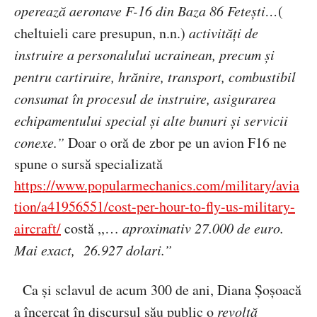
opereaz
ă aeronave F-16 din Baza 86 Fetești…
(
cheltuieli care presupun, n.n.)
activit
ăţi de
instruire a personalului ucrainean, precum şi
pentru cartiruire, hrănire, transport, combustibil
consumat în procesul de instruire, asigurarea
echipamentului special şi alte bunuri şi servicii
conexe.”
Doar o or
ă de zbor pe un avion F16 ne
spune o sursă specializată
https://www.popularmechanics.com/military/avia
tion/a41956551/cost-per-hour-to-fly-us-military-
aircraft/
costă ,,…
aproximativ 27.000 de euro.
Mai exact,
26.927 dolari.”
Ca
și sclavul de acum 300 de ani, Diana Șoșoacă
a încercat în discursul său public o
revolt
ă