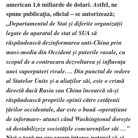
american 1,6 miliarde de dolari.
A
stfel, ne
spune publica
ția, oficial – se autorizează;
,,Departamentul de Stat
și diferite organizații
legate de aparatul de stat al SUA să
răspândească dezinformarea anti-China prin
mass-media din Occident și puterile vasale, cu
scopul de a contracara dezvoltarea și influența
unei superputeri rivale…. Din punctul de vedere
al Statelor Unite și a aliaților săi, este o crimă
directă dacă Rusia sau China încearcă să-și
răspândească propriile opinii către cetățenii
țărilor occidentale, dar este o bună -operațiune
de informare- atunci când Washingtonul dorește
să destabilizeze societățile concurenților săi …”
Nici o
țară nu are vreun interes natural să-și