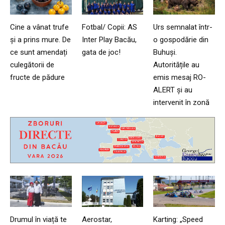
Cine a vânat trufe
Fotbal/ Copii: AS
Urs semnalat într-
și a prins mure. De
Inter Play Bacău,
o gospodărie din
ce sunt amendați
gata de joc!
Buhuși.
culegătorii de
Autoritățile au
fructe de pădure
emis mesaj RO-
ALERT și au
intervenit în zonă
Drumul în viață te
Aerostar,
Karting: „Speed