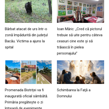
Bărbat atacat de urs într-o
Ioan Măric: „Cred că pictorul
zonă împădurită din județul
trebuie să uite pentru câteva
Bacău. Victima a ajuns la
ceasuri cine este și să
spital
trăiască în pielea
personajului”
Promenada Bistriței va fi
Schimbarea la Faţă a
inaugurată oficial sâmbătă.
Domnului
Primăria pregătește o zi
întreagă de evenimente