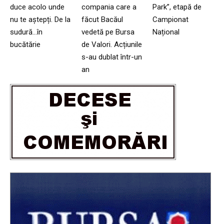
duce acolo unde
compania care a
Park”, etapă de
nu te aștepți. De la
făcut Bacăul
Campionat
sudură…în
vedetă pe Bursa
Național
bucătărie
de Valori. Acțiunile
s-au dublat într-un
an