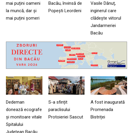
mai puțini oameni
Bacău, învinsă de
Vasile Dănuț,
la muncă, dar și
Popești Leordeni
inginerul care
mai puțini șomeri
clădește viitorul
Jandarmeriei
Bacău
Dedeman
S-a sfințit
A fost inaugurată
donează ecografe
paraclisului
Promenada
și monitoare vitale
Protoieriei Sascut
Bistriței
Spitalului
Județean Bacău