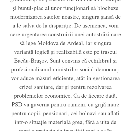
și bunul-plac al unor funcționari să blocheze
modernizarea satelor noastre, singura șansă de
a le salva de la dispariție. De asemenea, vom
cere urgentarea construirii unei autostrăzi care
să lege Moldova de Ardeal, iar singura
variantă logică și realizabilă este pe traseul
Bacău-Brașov. Sunt convins că echilibrul și
profesionalismul miniștrilor social-democrați
vor aduce măsuri eficiente, atât în gestionarea
crizei sanitare, dar și pentru rezolvarea
problemelor economice. Ca de fiecare dată,
PSD va guverna pentru oameni, cu grijă mare
pentru copii, pensionari, cei bolnavi sau aflați
într-o situație materială grea, fără a uita de
marile proiecte de investiții mai ales în