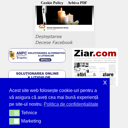
Cookie Policy
Arhiva PDF
x
Acest site web folosește cookie-uri pentru a
vă asigura că aveți cea mai bună experiență
pe site-ul nostru.
Politica de confidențialitate
Tehnice
Tehnice
Marketing
Marketing