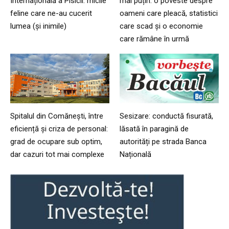
Internațională a Pisicii: micile
mai puțin: o poveste despre
feline care ne-au cucerit
oameni care pleacă, statistici
lumea (și inimile)
care scad și o economie
care rămâne în urmă
Spitalul din Comănești, între
Sesizare: conductă fisurată,
eficiență și criza de personal:
lăsată în paragină de
grad de ocupare sub optim,
autorități pe strada Banca
dar cazuri tot mai complexe
Națională