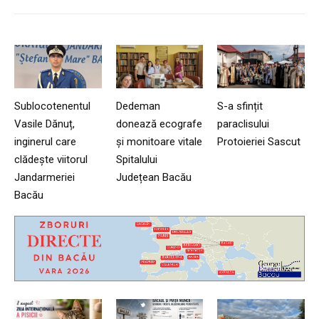
Sublocotenentul
Dedeman
S-a sfințit
Vasile Dănuț,
donează ecografe
paraclisului
inginerul care
și monitoare vitale
Protoieriei Sascut
clădește viitorul
Spitalului
Jandarmeriei
Județean Bacău
Bacău