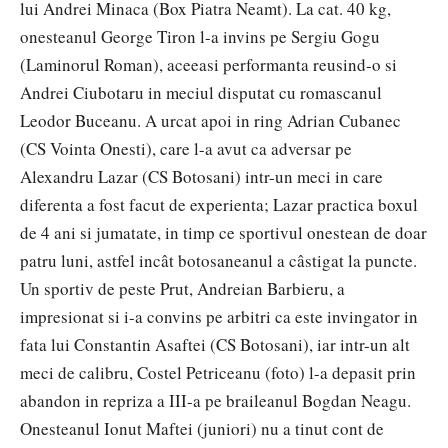
lui Andrei Minaca (Box Piatra Neamt). La cat. 40 kg,
onesteanul George Tiron l-a invins pe Sergiu Gogu
(Laminorul Roman), aceeasi performanta reusind-o si
Andrei Ciubotaru in meciul disputat cu romascanul
Leodor Buceanu. A urcat apoi in ring Adrian Cubanec
(CS Vointa Onesti), care l-a avut ca adversar pe
Alexandru Lazar (CS Botosani) intr-un meci in care
diferenta a fost facut de experienta; Lazar practica boxul
de 4 ani si jumatate, in timp ce sportivul onestean de doar
patru luni, astfel incât botosaneanul a câstigat la puncte.
Un sportiv de peste Prut, Andreian Barbieru, a
impresionat si i-a convins pe arbitri ca este invingator in
fata lui Constantin Asaftei (CS Botosani), iar intr-un alt
meci de calibru, Costel Petriceanu (foto) l-a depasit prin
abandon in repriza a III-a pe braileanul Bogdan Neagu.
Onesteanul Ionut Maftei (juniori) nu a tinut cont de