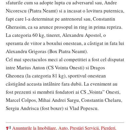
sfaturile cum sa adopte lupta cu adversarul sau, Andre
Nicorescu (Piatra Neamt) si a incasat o lovitura puternica,
fapt care l-a determinat pe antrenorul sau, Constantin
Gherasim, ca sa arunce prosopul in ring in prima repriza.
La categoria 60 kg, tineret, Alexandru Apostol, o
speranta de viitor a boxului onestean, a câstigat in fata lui
Alexandru Grigoras (Box Piatra Neamt).
Cel mai spectaculos meci al competitiei a fost cel disputat
intre Marius Anton (CS Vointa Onesti) si Dragos
Gheonea (la categoria 81 kg), sportivul onestean
câstigând aceasta intâlnire fara dubii. La eveniment au
fost prezenti si membrii fondatori ai CS „Vointa” Onesti,
Marcel Colpos, Mihai Andrei Sargu, Constantin Chelaru,
Sergiu Andrisca (fost boxer) si Vlad Popescu.
Anunțurile la Imobiliare, Auto, Prestări Servicii, Pierderi,