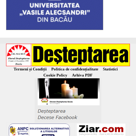
Termeni și Condiții
Politica de confidențialitate
Statistici
Cookie Policy
Arhiva PDF