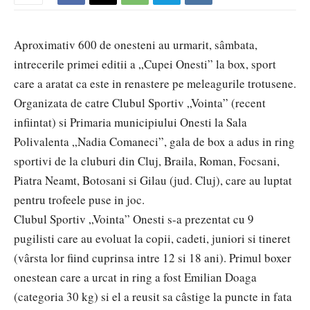
Aproximativ 600 de onesteni au urmarit, sâmbata,
intrecerile primei editii a „Cupei Onesti” la box, sport
care a aratat ca este in renastere pe meleagurile trotusene.
Organizata de catre Clubul Sportiv „Vointa” (recent
infiintat) si Primaria municipiului Onesti la Sala
Polivalenta „Nadia Comaneci”, gala de box a adus in ring
sportivi de la cluburi din Cluj, Braila, Roman, Focsani,
Piatra Neamt, Botosani si Gilau (jud. Cluj), care au luptat
pentru trofeele puse in joc.
Clubul Sportiv „Vointa” Onesti s-a prezentat cu 9
pugilisti care au evoluat la copii, cadeti, juniori si tineret
(vârsta lor fiind cuprinsa intre 12 si 18 ani). Primul boxer
onestean care a urcat in ring a fost Emilian Doaga
(categoria 30 kg) si el a reusit sa câstige la puncte in fata