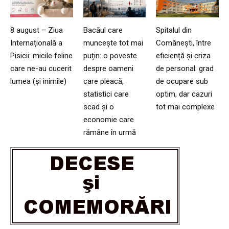
8 august – Ziua
Bacăul care
Spitalul din
Internațională a
muncește tot mai
Comănești, între
Pisicii: micile feline
puțin: o poveste
eficiență și criza
care ne-au cucerit
despre oameni
de personal: grad
lumea (și inimile)
care pleacă,
de ocupare sub
statistici care
optim, dar cazuri
scad și o
tot mai complexe
economie care
rămâne în urmă