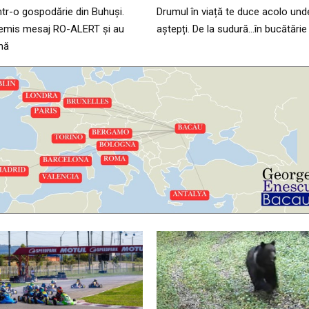
ntr-o gospodărie din Buhuși.
Drumul în viață te duce acolo und
u emis mesaj RO-ALERT și au
aștepți. De la sudură…în bucătărie
onă