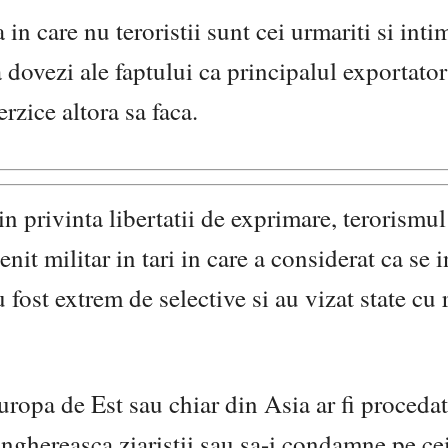
n care nu teroristii sunt cei urmariti si intim
a dovezi ale faptului ca principalul exportator
rzice altora sa faca.
n privinta libertatii de exprimare, terorismul
nit militar in tari in care a considerat ca se 
 fost extrem de selective si au vizat state cu 
ropa de Est sau chiar din Asia ar fi procedat
ghereasca ziaristii sau sa-i condamne pe cei