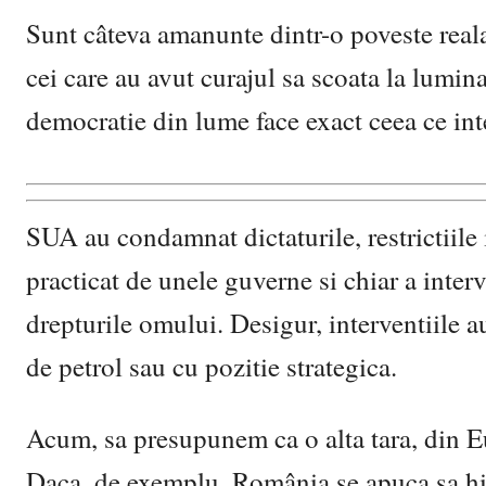
Sunt câteva amanunte dintr-o poveste reala i
cei care au avut curajul sa scoata la lumin
democratie din lume face exact ceea ce inte
SUA au condamnat dictaturile, restrictiile i
practicat de unele guverne si chiar a interve
drepturile omului. Desigur, interventiile au
de petrol sau cu pozitie strategica.
Acum, sa presupunem ca o alta tara, din Eu
Daca, de exemplu, România se apuca sa hin