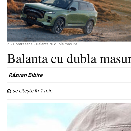
Z
Contrasens
Balanta cu dubla masura
Balanta cu dubla masu
Răzvan Bibire
se citește în
1
min.