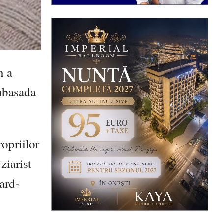
n a
ambasada
ropriilor
ziarist
hard-