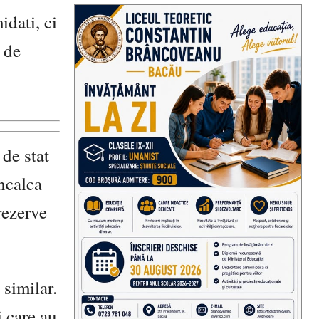
idati, ci
 de
 de stat
incalca
rezerve
 similar.
 care au