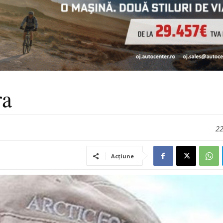
ra
22
Acțiune