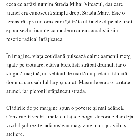
ceea ce astăzi numim Strada Mihai Viteazul, dar care
atunci era cunoscută simplu drept Strada Mare. Este o
fereastră spre un oraș care își trăia ultimele clipe ale unei
epoci vechi, înainte ca modernizarea socialistă să-i
rescrie radical înfățișarea.
În imagine, viața cotidiană pulsează calm: oamenii merg
agale pe trotuare, câțiva bicicliști străbat drumul, iar o
singură mașină, un vehicul de marfă cu prelata ridicată,
domină carosabilul larg și curat. Mașinile erau o raritate
atunci, iar pietonii stăpâneau strada.
Clădirile de pe margine spun o poveste și mai adâncă.
Construcții vechi, unele cu fațade bogat decorate dar deja
vizibil șubrezite, adăposteau magazine mici, prăvălii și
ateliere.