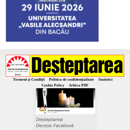
Termeni și Condiții
Politica de confidențialitate
Statistici
Cookie Policy
Arhiva PDF