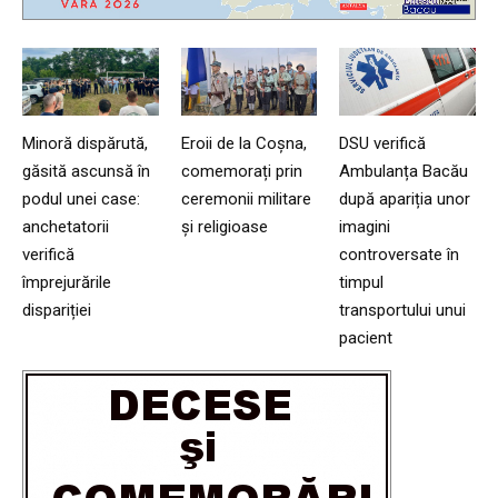
Minoră dispărută,
Eroii de la Coșna,
DSU verifică
găsită ascunsă în
comemorați prin
Ambulanța Bacău
podul unei case:
ceremonii militare
după apariția unor
anchetatorii
și religioase
imagini
verifică
controversate în
împrejurările
timpul
dispariției
transportului unui
pacient