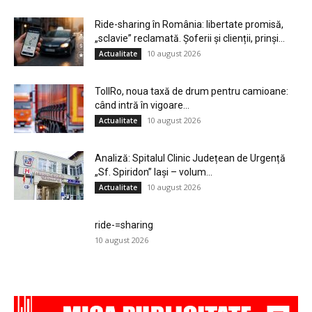
Ride-sharing în România: libertate promisă,
„sclavie” reclamată. Șoferii și clienții, prinși...
10 august 2026
Actualitate
TollRo, noua taxă de drum pentru camioane:
când intră în vigoare...
10 august 2026
Actualitate
Analiză: Spitalul Clinic Județean de Urgență
„Sf. Spiridon” Iași – volum...
10 august 2026
Actualitate
ride-=sharing
10 august 2026