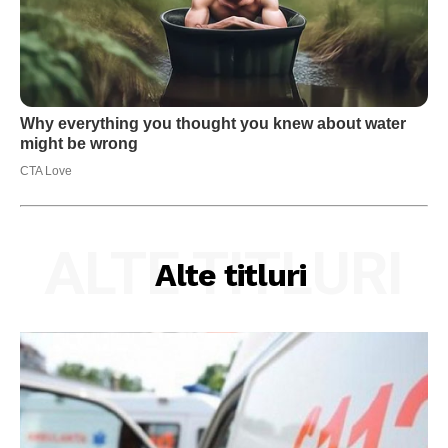
ALTE TITLURI
Alte titluri