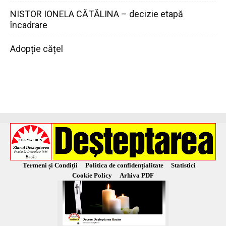
NISTOR IONELA CĂTĂLINA – decizie etapă
încadrare
Adopție cățel
Termeni și Condiții
Politica de confidențialitate
Statistici
Cookie Policy
Arhiva PDF