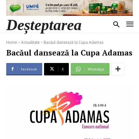
Bacăul dansează la Cupa
Adamas
Deșteptarea
Home
Actualitate
Bacăul dansează la Cupa Adamas
Bacăul dansează la Cupa Adamas
Facebook
X
WhatsApp