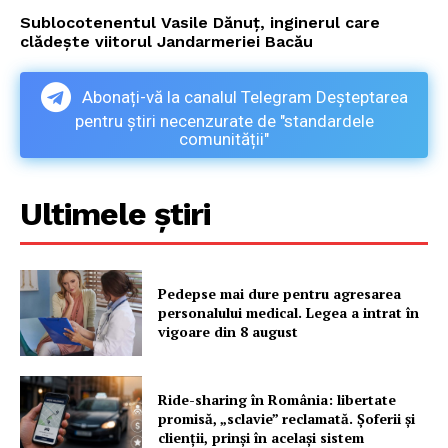
Sublocotenentul Vasile Dănuț, inginerul care
clădește viitorul Jandarmeriei Bacău
Abonați-vă la canalul Telegram Deșteptarea
pentru știri necenzurate de "standardele
comunității"
Ultimele știri
Pedepse mai dure pentru agresarea
personalului medical. Legea a intrat în
vigoare din 8 august
Ride-sharing în România: libertate
promisă, „sclavie” reclamată. Șoferii și
clienții, prinși în același sistem