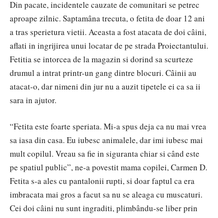
Din pacate, incidentele cauzate de comunitari se petrec
aproape zilnic. Saptamâna trecuta, o fetita de doar 12 ani
a tras sperietura vietii. Aceasta a fost atacata de doi câini,
aflati in ingrijirea unui locatar de pe strada Proiectantului.
Fetitia se intorcea de la magazin si dorind sa scurteze
drumul a intrat printr-un gang dintre blocuri. Câinii au
atacat-o, dar nimeni din jur nu a auzit tipetele ei ca sa ii
sara in ajutor.
“Fetita este foarte speriata. Mi-a spus deja ca nu mai vrea
sa iasa din casa. Eu iubesc animalele, dar imi iubesc mai
mult copilul. Vreau sa fie in siguranta chiar si când este
pe spatiul public”, ne-a povestit mama copilei, Carmen D.
Fetita s-a ales cu pantalonii rupti, si doar faptul ca era
imbracata mai gros a facut sa nu se aleaga cu muscaturi.
Cei doi câini nu sunt ingraditi, plimbându-se liber prin