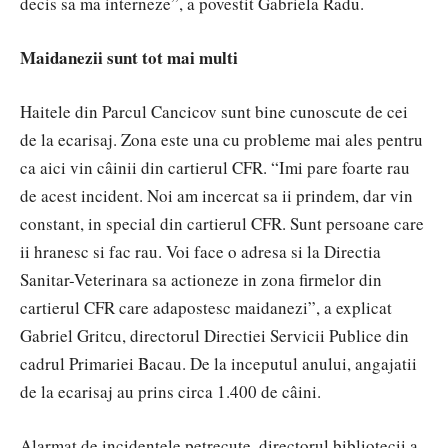
decis sa ma interneze”, a povestit Gabriela Radu.
Maidanezii sunt tot mai multi
Haitele din Parcul Cancicov sunt bine cunoscute de cei
de la ecarisaj. Zona este una cu probleme mai ales pentru
ca aici vin câinii din cartierul CFR. “Imi pare foarte rau
de acest incident. Noi am incercat sa ii prindem, dar vin
constant, in special din cartierul CFR. Sunt persoane care
ii hranesc si fac rau. Voi face o adresa si la Directia
Sanitar-Veterinara sa actioneze in zona firmelor din
cartierul CFR care adapostesc maidanezi”, a explicat
Gabriel Gritcu, directorul Directiei Servicii Publice din
cadrul Primariei Bacau. De la inceputul anului, angajatii
de la ecarisaj au prins circa 1.400 de câini.
Alarmat de incidentele petrecute, directorul bibliotecii a