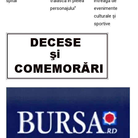
spital
trăiască în pielea
întreagă de
personajului”
evenimente
culturale și
sportive