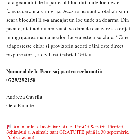
fata geamului de la parterul blocului unde locuieste
femeia care ii are in grija. Acestia nu sunt crotaliati si in
scara blocului li s-a amenjat un loc unde sa doarma. Din
pacate, nici noi nu am reusit sa dam de cea care s-a erijat
in ingrijoarea maidanezilor. Legea este insa clara. “Cine
adaposteste chiar si provizoriu acesti câini este direct
raspunzator”, a declarat Gabriel Gritcu.
Numarul de la Ecarisaj pentru reclamatii:
0729/292158
Andreea Gavrila
Geta Panaite
Anunțurile la Imobiliare, Auto, Prestări Servicii, Pierderi,
Schimburi și Animale sunt GRATUITE până la 30 septembrie.
Publică acum!