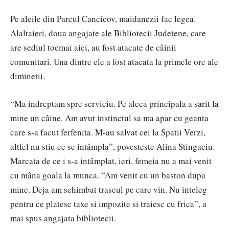
Pe aleile din Parcul Cancicov, maidanezii fac legea.
Alaltaieri, doua angajate ale Bibliotecii Judetene, care
are sediul tocmai aici, au fost atacate de câinii
comunitari. Una dintre ele a fost atacata la primele ore ale
diminetii.
“Ma indreptam spre serviciu. Pe aleea principala a sarit la
mine un câine. Am avut instinctul sa ma apar cu geanta
care s-a facut ferfenita. M-au salvat cei la Spatii Verzi,
altfel nu stiu ce se intâmpla”, povesteste Alina Stingaciu.
Marcata de ce i s-a intâmplat, ieri, femeia nu a mai venit
cu mâna goala la munca. “Am venit cu un baston dupa
mine. Deja am schimbat traseul pe care vin. Nu inteleg
pentru ce platesc taxe si impozite si traiesc cu frica”, a
mai spus angajata bibliotecii.