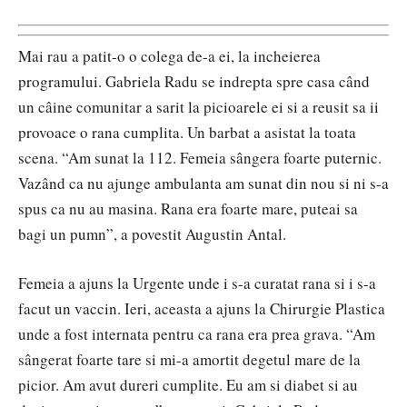
Mai rau a patit-o o colega de-a ei, la incheierea
programului. Gabriela Radu se indrepta spre casa când
un câine comunitar a sarit la picioarele ei si a reusit sa ii
provoace o rana cumplita. Un barbat a asistat la toata
scena. “Am sunat la 112. Femeia sângera foarte puternic.
Vazând ca nu ajunge ambulanta am sunat din nou si ni s-a
spus ca nu au masina. Rana era foarte mare, puteai sa
bagi un pumn”, a povestit Augustin Antal.
Femeia a ajuns la Urgente unde i s-a curatat rana si i s-a
facut un vaccin. Ieri, aceasta a ajuns la Chirurgie Plastica
unde a fost internata pentru ca rana era prea grava. “Am
sângerat foarte tare si mi-a amortit degetul mare de la
picior. Am avut dureri cumplite. Eu am si diabet si au