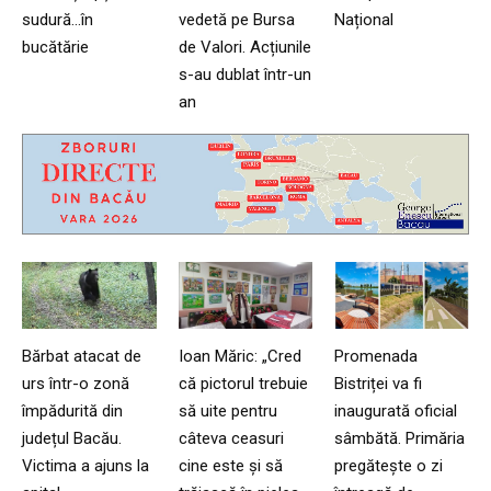
sudură…în
vedetă pe Bursa
Național
bucătărie
de Valori. Acțiunile
s-au dublat într-un
an
Bărbat atacat de
Ioan Măric: „Cred
Promenada
urs într-o zonă
că pictorul trebuie
Bistriței va fi
împădurită din
să uite pentru
inaugurată oficial
județul Bacău.
câteva ceasuri
sâmbătă. Primăria
Victima a ajuns la
cine este și să
pregătește o zi