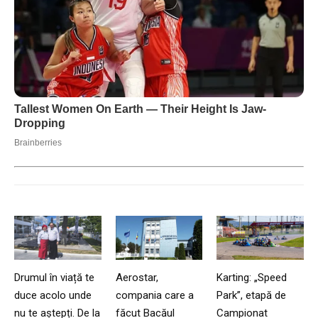
Drumul în viață te
Aerostar,
Karting: „Speed
duce acolo unde
compania care a
Park”, etapă de
nu te aștepți. De la
făcut Bacăul
Campionat