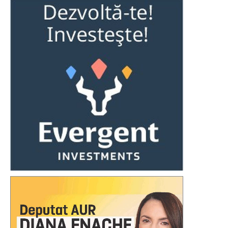
Ioan Măric: „Cred că pictorul
Promenada Bistriței va fi
trebuie să uite pentru câteva
inaugurată oficial sâmbătă.
ceasuri cine este și să
Primăria pregătește o zi
trăiască în pielea
întreagă de evenimente
personajului”
culturale și sportive