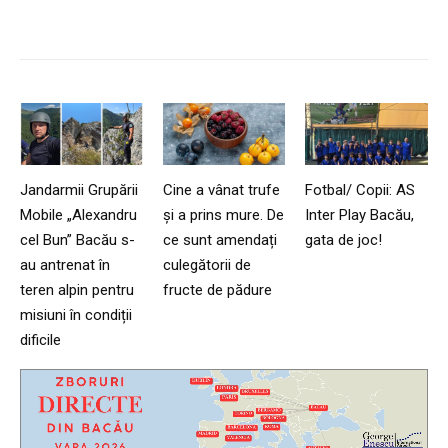
Jandarmii Grupării
Cine a vânat trufe
Fotbal/ Copii: AS
Mobile „Alexandru
și a prins mure. De
Inter Play Bacău,
cel Bun” Bacău s-
ce sunt amendați
gata de joc!
au antrenat în
culegătorii de
teren alpin pentru
fructe de pădure
misiuni în condiții
dificile