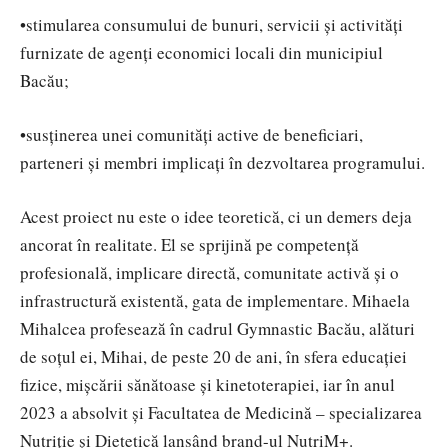
•stimularea consumului de bunuri, servicii și activități
furnizate de agenți economici locali din municipiul
Bacău;
•susținerea unei comunități active de beneficiari,
parteneri și membri implicați în dezvoltarea programului.
Acest proiect nu este o idee teoretică, ci un demers deja
ancorat în realitate. El se sprijină pe competență
profesională, implicare directă, comunitate activă și o
infrastructură existentă, gata de implementare. Mihaela
Mihalcea profesează în cadrul Gymnastic Bacău, alături
de soțul ei, Mihai, de peste 20 de ani, în sfera educației
fizice, mișcării sănătoase și kinetoterapiei, iar în anul
2023 a absolvit și Facultatea de Medicină – specializarea
Nutriție și Dietetică lansând brand-ul NutriM+.