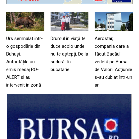
Urs semnalat într-
Drumul în viață te
Aerostar,
o gospodărie din
duce acolo unde
compania care a
Buhuși.
nu te aștepți. De la
făcut Bacăul
Autoritățile au
sudură…în
vedetă pe Bursa
emis mesaj RO-
bucătărie
de Valori. Acțiunile
ALERT și au
s-au dublat într-un
intervenit în zonă
an