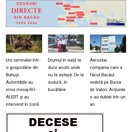
Urs semnalat într-
Drumul în viață te
Aerostar,
o gospodărie din
duce acolo unde
compania care a
Buhuși.
nu te aștepți. De la
făcut Bacăul
Autoritățile au
sudură…în
vedetă pe Bursa
emis mesaj RO-
bucătărie
de Valori. Acțiunile
ALERT și au
s-au dublat într-un
intervenit în zonă
an