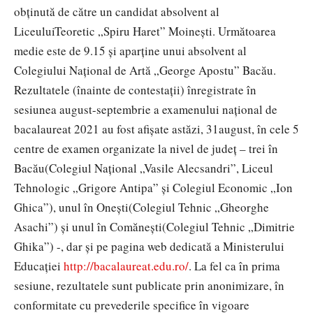
obţinută de către un candidat absolvent al
LiceuluiTeoretic „Spiru Haret” Moineşti. Următoarea
medie este de 9.15 şi aparţine unui absolvent al
Colegiului Naţional de Artă „George Apostu” Bacău.
Rezultatele (înainte de contestaţii) înregistrate în
sesiunea august-septembrie a examenului naţional de
bacalaureat 2021 au fost afișate astăzi, 31august, în cele 5
centre de examen organizate la nivel de judeţ – trei în
Bacău(Colegiul Naţional „Vasile Alecsandri”, Liceul
Tehnologic „Grigore Antipa” şi Colegiul Economic „Ion
Ghica”), unul în Oneşti(Colegiul Tehnic „Gheorghe
Asachi”) şi unul în Comăneşti(Colegiul Tehnic „Dimitrie
Ghika”) -, dar şi pe pagina web dedicată a Ministerului
Educaţiei
http://bacalaureat.edu.ro/
. La fel ca în prima
sesiune, rezultatele sunt publicate prin anonimizare, în
conformitate cu prevederile specifice în vigoare