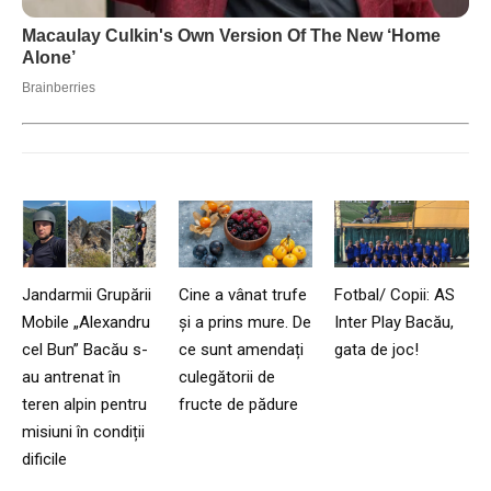
Jandarmii Grupării
Cine a vânat trufe
Fotbal/ Copii: AS
Mobile „Alexandru
și a prins mure. De
Inter Play Bacău,
cel Bun” Bacău s-
ce sunt amendați
gata de joc!
au antrenat în
culegătorii de
teren alpin pentru
fructe de pădure
misiuni în condiții
dificile