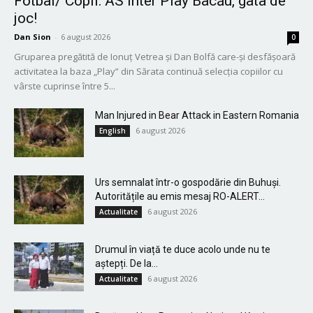
Fotbal/ Copii: AS Inter Play Bacău, gata de
joc!
Dan Sion
-
6 august 2026
0
Gruparea pregătită de Ionuț Vetrea și Dan Bolfă care-și desfășoară
activitatea la baza „Play” din Sărata continuă selecția copiilor cu
vârste cuprinse între 5...
Man Injured in Bear Attack in Eastern Romania
6 august 2026
English
Urs semnalat într-o gospodărie din Buhuși.
Autoritățile au emis mesaj RO-ALERT...
6 august 2026
Actualitate
Drumul în viață te duce acolo unde nu te
aștepți. De la...
6 august 2026
Actualitate