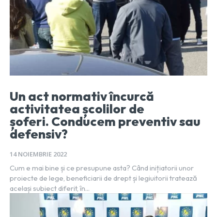
Un act normativ încurcă
activitatea școlilor de
șoferi. Conducem preventiv sau
defensiv?
14 NOIEMBRIE 2022
Cum e mai bine și ce presupune asta? Când inițiatorii unor
proiecte de lege, beneficiarii de drept și legiuitorii tratează
același subiect diferit, în...