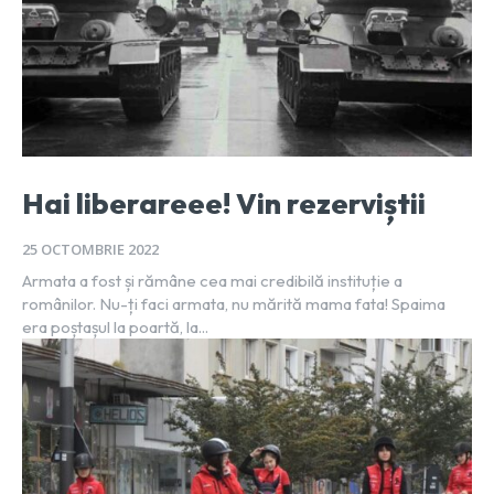
Hai liberareee! Vin rezerviștii
25 OCTOMBRIE 2022
Armata a fost și rămâne cea mai credibilă instituție a
românilor. Nu-ți faci armata, nu mărită mama fata! Spaima
era poștașul la poartă, la...