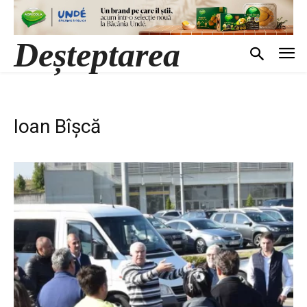
Deșteptarea
Ioan Bîșcă