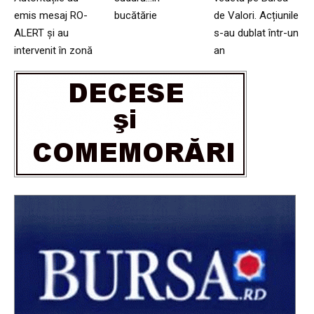
emis mesaj RO-
bucătărie
de Valori. Acțiunile
ALERT și au
s-au dublat într-un
intervenit în zonă
an