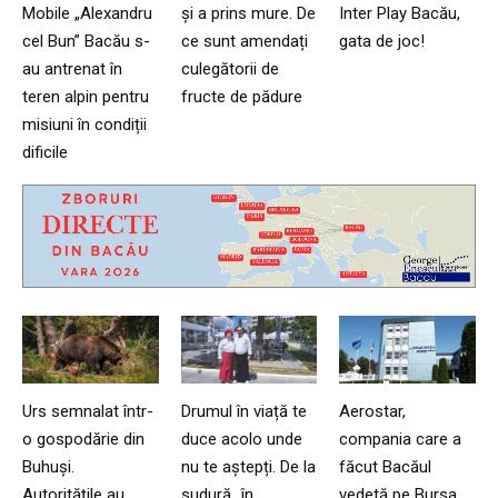
Mobile „Alexandru
și a prins mure. De
Inter Play Bacău,
cel Bun” Bacău s-
ce sunt amendați
gata de joc!
au antrenat în
culegătorii de
teren alpin pentru
fructe de pădure
misiuni în condiții
dificile
Urs semnalat într-
Drumul în viață te
Aerostar,
o gospodărie din
duce acolo unde
compania care a
Buhuși.
nu te aștepți. De la
făcut Bacăul
Autoritățile au
sudură…în
vedetă pe Bursa