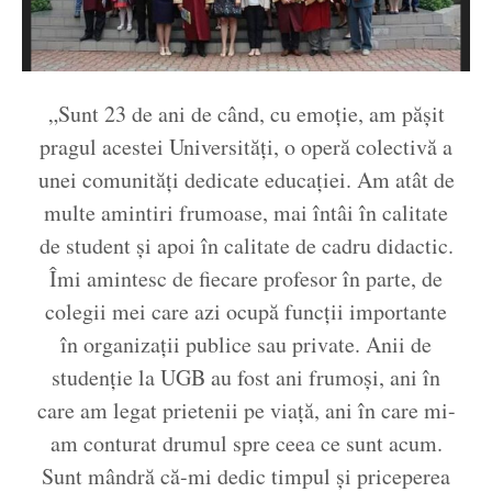
„Sunt 23 de ani de când, cu emoție, am pășit
pragul acestei Universități, o operă colectivă a
unei comunități dedicate educației. Am atât de
multe amintiri frumoase, mai întâi în calitate
de student și apoi în calitate de cadru didactic.
Îmi amintesc de fiecare profesor în parte, de
colegii mei care azi ocupă funcții importante
în organizații publice sau private. Anii de
studenție la UGB au fost ani frumoși, ani în
care am legat prietenii pe viață, ani în care mi-
am conturat drumul spre ceea ce sunt acum.
Sunt mândră că-mi dedic timpul și priceperea