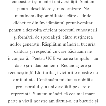
cunoașterii și menirii universității. Suntem
pentru deschidere și modernizare. Ne
menținem disponibilitatea către cadrele
didactice din învățământul preuniversitar
pentru a dezvolta eficient procesul cunoașterii
și formării de specialiști, către susținerea
noilor generații. Răsplătim mândria, bucuria,
căldura și respectul cu care băcăuanii ne
înconjoară. Pentru UGB valoarea timpului au
dat-o și-o dau oamenii! Recunoaștere și
recunoștință! Eforturile și victoriile noastre nu
vor fi uitate. Continuăm misiunea nobilă a
profesorului și a universității pe care-o
reprezintă. Suntem mândri că cea mai mare
parte a vieții noastre am dăruit-o, cu bucurie și