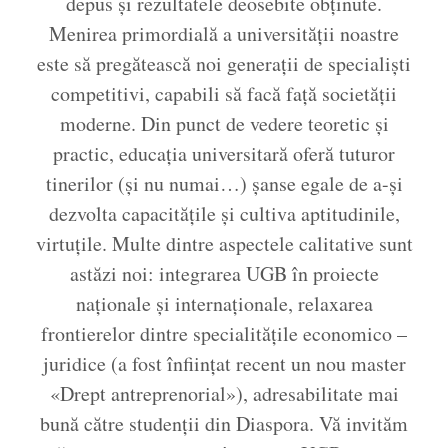
depus și rezultatele deosebite obținute.
Menirea primordială a universității noastre
este să pregătească noi generații de specialiști
competitivi, capabili să facă față societății
moderne. Din punct de vedere teoretic și
practic, educația universitară oferă tuturor
tinerilor (și nu numai…) șanse egale de a-și
dezvolta capacitățile și cultiva aptitudinile,
virtuțile. Multe dintre aspectele calitative sunt
astăzi noi: integrarea UGB în proiecte
naționale și internaționale, relaxarea
frontierelor dintre specialitățile economico –
juridice (a fost înființat recent un nou master
«Drept antreprenorial»), adresabilitate mai
bună către studenții din Diaspora. Vă invităm