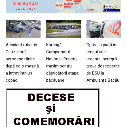
Accident rutier în
Karting/
Oprire la piață în
Oituz: două
Campionatul
timpul unei
persoane rănite
Național: Punctaj
urgențe: nereguli
după ce o mașină
maxim pentru
grave descoperite
a intrat într-un
câștigătorii etapei
de DSU la
copac
băcăuane
Ambulanța Bacău