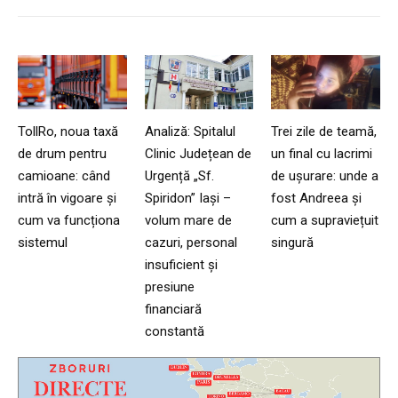
TollRo, noua taxă
Analiză: Spitalul
Trei zile de teamă,
de drum pentru
Clinic Județean de
un final cu lacrimi
camioane: când
Urgență „Sf.
de ușurare: unde a
intră în vigoare și
Spiridon” Iași –
fost Andreea și
cum va funcționa
volum mare de
cum a supraviețuit
sistemul
cazuri, personal
singură
insuficient și
presiune
financiară
constantă