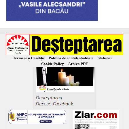
Termeni și Condiții
Politica de confidențialitate
Statistici
Cookie Policy
Arhiva PDF