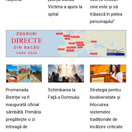
Victima a ajuns la
cine este și să
spital
trăiască în pielea
personajului”
Promenada
Schimbarea la
Strategia pentru
Bistriței va fi
Faţă a Domnului
biodiversitate și
inaugurată oficial
înlocuirea
sâmbătă. Primăria
sistemelor
pregătește o zi
tradiționale de
întreagă de
încălzire criticate