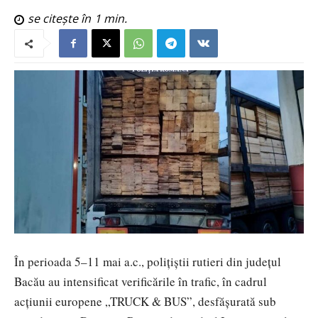
se citește în
1
min.
În perioada 5–11 mai a.c., polițiștii rutieri din județul
Bacău au intensificat verificările în trafic, în cadrul
acțiunii europene „TRUCK & BUS”, desfășurată sub