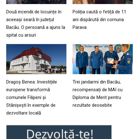
Două incendii de locuințe în
Poliția caută o fetiță de 11
aceeași seară în județul
ani dispărută din comuna
Bacău. O persoană a ajuns la
Parava
spital cu arsuri
Dragoș Benea: Investițiile
Trei jandarmi din Bacău,
europene transformă
recompensați de MAI cu
comunele Filipeni și
Diploma de Merit pentru
Stănișești în exemple de
rezultate deosebite
dezvoltare locală