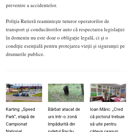
prevenire a accidentelor.
Poliția Rutieră reamintește tuturor operatorilor de
transport și conducătorilor auto că respectarea legislației
în domeniu nu este doar o obligație legală, ci și o
condiție esențială pentru protejarea vieții și siguranței pe
drumurile publice.
Karting: „Speed
Bărbat atacat de
Ioan Măric: „Cred
Park”, etapă de
urs într-o zonă
că pictorul trebuie
Campionat
împădurită din
să uite pentru
Național
județul Bacău.
câteva ceasuri