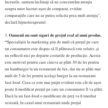
lucrurile, suntem înclinați să ne concentrăm atenția
asupra unor lucruri ușor de comparat, evităm
comparațiile care ne-ar putea solicita
prea mult atenția
“,
declară hipnoterapeutul.
Oamenii nu sunt siguri de prețul real al unui produs.
3.
“
Specialiștii în marketing știu de mult că prețul pe care
un consumator este dispus să îl plătească este relativ, și
nu reflectă nici pe departe costurile de producție. Acesta
este motivul pentru care cineva ar plăti 30 de lei pentru
un hamburger la un restaurant de lux, dar nu ar plăti mai
mult de 5 de lei pentru același burger la un restaurant
fast-food. Ceea ce este mai puțin evident este cât de ușor
poate fi modificat prețul pe care un consumator îl va plăti.
Dacă la un fast-food o modificare de preț va fi imediat
sesizată, în cazul unui restaurant unde prețul