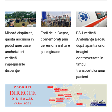
Minoră dispărută,
Eroii de la Coșna,
DSU verifică
găsită ascunsă în
comemorați prin
Ambulanța Bacău
podul unei case:
ceremonii militare
după apariția unor
anchetatorii
și religioase
imagini
verifică
controversate în
împrejurările
timpul
dispariției
transportului unui
pacient