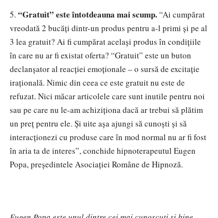
“
Gratuit” este întotdeauna mai scump.
5.
“
Ai cumpărat
vreodată 2 bucăți dintr-un produs pentru a-l primi și pe al
3 lea gratuit? Ai fi cumpărat același produs în condițiile
în care nu ar fi existat oferta?
“
Gratuit” este un buton
declanșator al reacției emoționale – o sursă de excitație
irațională. Nimic din ceea ce este gratuit nu este de
refuzat. Nici măcar articolele care sunt inutile pentru noi
sau pe care nu le-am achiziționa dacă ar trebui să plătim
un preț pentru ele. Și uite așa ajungi să cunoști și să
interacționezi cu produse care în mod normal nu ar fi fost
în aria ta de interes”, c
onchide hipnoterapeutul Eugen
Popa, pre
ședintele Asociației Române de Hipnoză.
Eugen Popa este unul dintre cei mai cunoscuţi şi bine