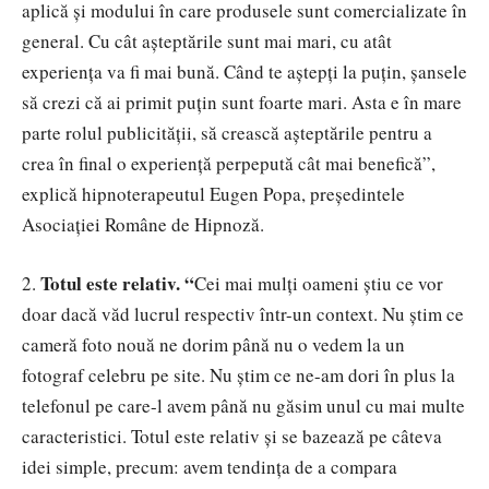
aplică și modului în care produsele sunt comercializate în
general. Cu cât așteptările sunt mai mari, cu atât
experiența va fi mai bună. Când te aștepți la puțin, șansele
să crezi că ai primit puțin sunt foarte mari. Asta e în mare
parte rolul publicității, să crească așteptările pentru a
crea în final o experiență perpepută cât mai benefică
”,
explic
ă hipnoterapeutul Eugen Popa, președintele
Asociației Române de Hipnoză.
Totul este relativ.
“
2.
Cei mai mulți oameni știu ce vor
doar dacă văd lucrul respectiv într-un context. Nu știm ce
cameră foto nouă ne dorim până nu o vedem la un
fotograf celebru pe site. Nu știm ce ne-am dori în plus la
telefonul pe care-l avem până nu găsim unul cu mai multe
caracteristici. Totul este relativ și se bazează pe câteva
idei simple, precum
: a
vem tendința de a compara