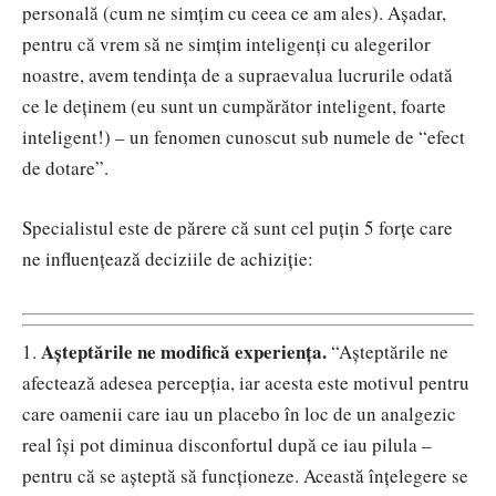
personală (cum ne simțim cu ceea ce am ales). Așadar,
pentru că vrem să ne simțim inteligenți cu alegerilor
noastre, avem tendința de a supraevalua lucrurile odată
ce le deținem (eu sunt un cumpărător inteligent, foarte
inteligent!) – un fenomen cunoscut sub numele de “efect
de dotare”.
Specialistul este de părere că sunt cel puțin 5 forțe care
ne influențează deciziile de achiziție:
Așteptările ne modifică experiența.
1.
“
Așteptările ne
afectează adesea percepția, iar acesta este motivul pentru
care oamenii care iau un placebo în loc de un analgezic
real își pot diminua disconfortul după ce iau pilula –
pentru că se așteptă să funcționeze. Această înțelegere se