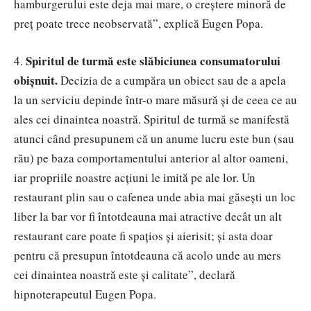
hamburgerului este deja mai mare, o creștere minoră de
preț poate trece neobservată
”, explic
ă Eugen Popa.
Spiritul de turmă este slăbiciunea consumatorului
4.
obișnuit.
Decizia de a cumpăra un obiect sau de a apela
la un serviciu depinde într-o mare măsură și de ceea ce au
ales cei dinaintea noastră. Spiritul de turmă se manifestă
atunci când presupunem că un anume lucru este bun (sau
rău) pe baza comportamentului anterior al altor oameni,
iar propriile noastre acțiuni le imită pe ale lor. Un
restaurant plin sau o cafenea unde abia mai găsești un loc
liber la bar vor fi întotdeauna mai atractive decât un alt
restaurant care poate fi spațios și aierisit
;
și asta doar
pentru că presupun întotdeauna că acolo unde au mers
cei dinaintea noastră este și calitate
”, declar
ă
hipnoterapeutul Eugen Popa.