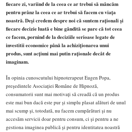
fiecare zi, variind de la ceea ce ar trebui să mâncăm
pentru prânz la ceea ce ar trebui să facem cu viața
noastră. Deși credem despre noi că suntem raționali și
fiecare decizie luată e bine gândită se pare că tot ceea
ce facem, pornind de la deciziile serioase legate de
investitii economice până la achiziționarea unui
produs, sunt acțiuni mai putin raționale decât de
imaginam.
În opinia cunoscutului hipnoterapeut Eugen Popa,
președintele Asociației Române de Hipnoză,
consumatorii sunt mai motivați să creadă că un produs
este mai bun dacă este pur și simplu plasat alături de unul
mai scump și, totodată, nu facem cumpărături și nu
accesăm servicii doar pentru consum, ci și pentru a ne
gestiona imaginea publică și pentru identitatea noastră