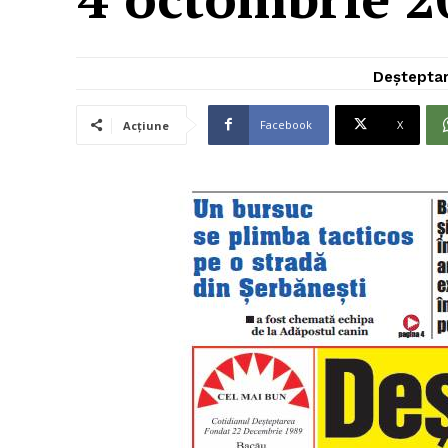
Deștepta
Facebook
X
Acțiune