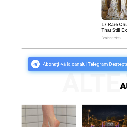
Abonați-vă la canalul Telegram Deștepta
ALTE 
Al