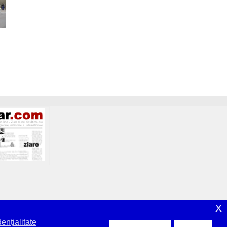
x
e ani.
ențialitate