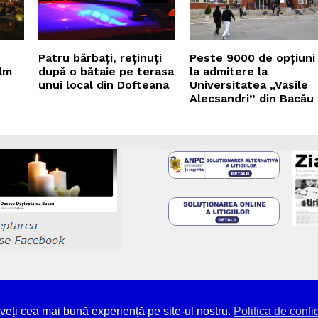
Patru bărbați, reținuți
Peste 9000 de opțiuni
ilm
după o bătaie pe terasa
la admitere la
unui local din Dofteana
Universitatea „Vasile
Alecsandri” din Bacău
teptarea - unicul ziar tipărit din Bacău, neîntrerupt, de 36 d
aveți cea mai bună experiență pe site-ul nostru.
Politica de confid