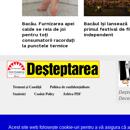
Bacău. Furnizarea apei
Bacăul își lansează
calde se reia de joi
primul festival de f
pentru toți
independent
consumatorii racordați
la punctele termice
Termeni și Condiții
Politica de confidențialitate
Statistici
Cookie Policy
Arhiva PDF
© Deș
Acest site web folosește cookie-uri pentru a vă asigura că 