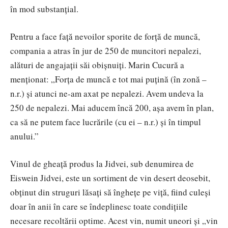
în mod substanțial.
Pentru a face față nevoilor sporite de forță de muncă,
compania a atras în jur de 250 de muncitori nepalezi,
alături de angajații săi obișnuiți. Marin Cucură a
menționat: „Forța de muncă e tot mai puțină (în zonă –
n.r.) și atunci ne-am axat pe nepalezi. Avem undeva la
250 de nepalezi. Mai aducem încă 200, așa avem în plan,
ca să ne putem face lucrările (cu ei – n.r.) și în timpul
anului.”
Vinul de gheață produs la Jidvei, sub denumirea de
Eiswein Jidvei, este un sortiment de vin desert deosebit,
obținut din struguri lăsați să înghețe pe viță, fiind culeși
doar în anii în care se îndeplinesc toate condițiile
necesare recoltării optime. Acest vin, numit uneori și „vin