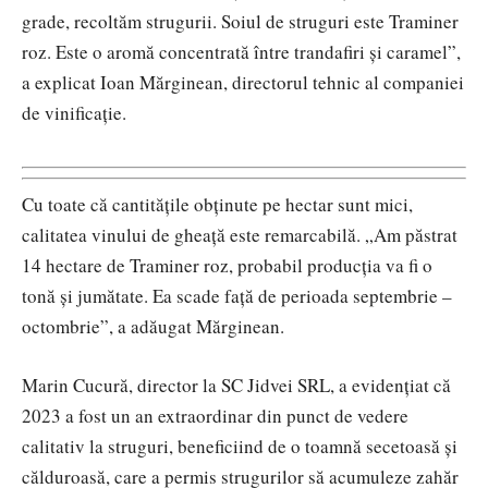
grade, recoltăm strugurii. Soiul de struguri este Traminer
roz. Este o aromă concentrată între trandafiri și caramel”,
a explicat Ioan Mărginean, directorul tehnic al companiei
de vinificație.
Cu toate că cantitățile obținute pe hectar sunt mici,
calitatea vinului de gheață este remarcabilă. „Am păstrat
14 hectare de Traminer roz, probabil producția va fi o
tonă și jumătate. Ea scade faţă de perioada septembrie –
octombrie”, a adăugat Mărginean.
Marin Cucură, director la SC Jidvei SRL, a evidențiat că
2023 a fost un an extraordinar din punct de vedere
calitativ la struguri, beneficiind de o toamnă secetoasă și
călduroasă, care a permis strugurilor să acumuleze zahăr