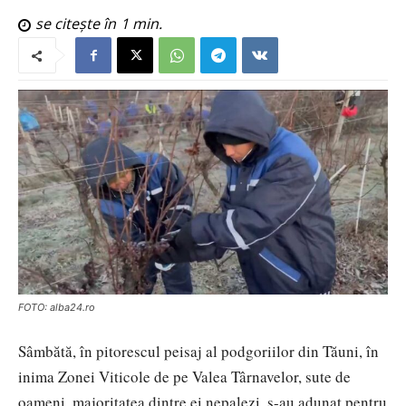
se citește în
1
min.
FOTO: alba24.ro
Sâmbătă, în pitorescul peisaj al podgoriilor din Tăuni, în
inima Zonei Viticole de pe Valea Târnavelor, sute de
oameni, majoritatea dintre ei nepalezi, s-au adunat pentru