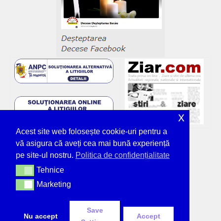
x
Acest site web folosește cookie-uri pentru a
vă asigura că aveți cea mai bună experiență
pe site-ul nostru.
Politica de confidențialitate
Tehnice
Tehnice
Marketing
Marketing
Save
Nu accept
Accept