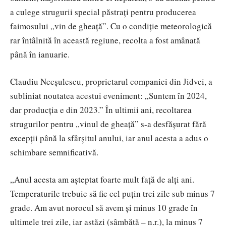
a culege strugurii special păstrați pentru producerea
faimosului „vin de gheață”. Cu o condiție meteorologică
rar întâlnită în această regiune, recolta a fost amânată
până în ianuarie.
Claudiu Necșulescu, proprietarul companiei din Jidvei, a
subliniat noutatea acestui eveniment: „Suntem în 2024,
dar producția e din 2023.” În ultimii ani, recoltarea
strugurilor pentru „vinul de gheață” s-a desfășurat fără
excepții până la sfârșitul anului, iar anul acesta a adus o
schimbare semnificativă.
„Anul acesta am așteptat foarte mult faţă de alți ani.
Temperaturile trebuie să fie cel puţin trei zile sub minus 7
grade. Am avut norocul să avem și minus 10 grade în
ultimele trei zile, iar astăzi (sâmbătă – n.r.), la minus 7