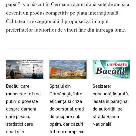
papal”, s-a născut în Germania acum două sute de ani și a
devenit un produs competitiv pe piața internațională.
Calitatea sa excepțională îl propulsează în topul
preferințelor iubitorilor de vinuri fine din întreaga lume.
Bacăul care
Spitalul din
Sesizare:
muncește tot mai
Comănești, între
conductă fisurată,
puțin: o poveste
eficiență și criza
lăsată în paragină
despre oameni
de personal: grad
de autorități pe
care pleacă,
de ocupare sub
strada Banca
statistici care
optim, dar cazuri
Națională
scad și o
tot mai complexe