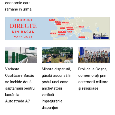
economie care
rămâne în urmă
Varianta
Minoră dispărută,
Eroii de la Coșna,
Ocolitoare Bacău
găsită ascunsă în
comemorați prin
se închide două
podul unei case:
ceremonii militare
săptămâni pentru
anchetatorii
și religioase
lucrări la
verifică
Autostrada A7
împrejurările
dispariției