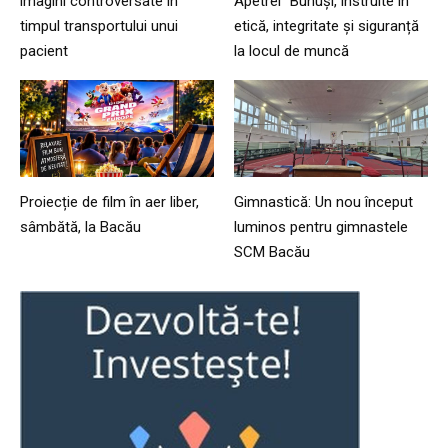
imagini controversate în
Apetrei” Buhuși, instruite în
timpul transportului unui
etică, integritate și siguranță
pacient
la locul de muncă
Proiecție de film în aer liber,
Gimnastică: Un nou început
sâmbătă, la Bacău
luminos pentru gimnastele
SCM Bacău