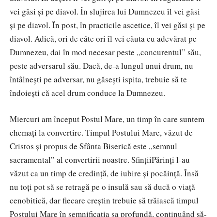
vei găsi şi pe diavol. În slujirea lui Dumnezeu îl vei găsi
şi pe diavol. În post, în practicile ascetice, îl vei găsi şi pe
diavol. Adică, ori de câte ori îl vei căuta cu adevărat pe
Dumnezeu, dai în mod necesar peste „concurentul” său,
peste adversarul său. Dacă, de-a lungul unui drum, nu
întâlneşti pe adversar, nu găseşti ispita, trebuie să te
îndoieşti că acel drum conduce la Dumnezeu.
Miercuri am început Postul Mare, un timp în care suntem
chemați la convertire. Timpul Postului Mare, văzut de
Cristos şi propus de Sfânta Biserică este „semnul
sacramental” al convertirii noastre. SfinţiiPărinţi l-au
văzut ca un timp de credinţă, de iubire şi pocăinţă. Însă
nu toţi pot să se retragă pe o insulă sau să ducă o viaţă
cenobitică, dar fiecare creştin trebuie să trăiască timpul
Postului Mare în semnificaţia sa profundă, continuând să-