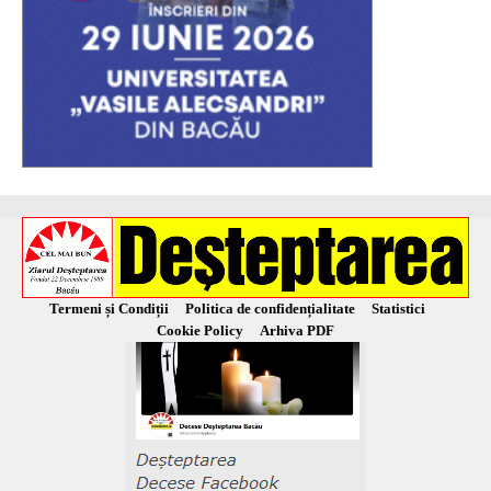
Termeni și Condiții
Politica de confidențialitate
Statistici
Cookie Policy
Arhiva PDF