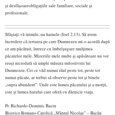
şi desfăşoareobligaţiile sale familiare, sociale şi
profesionale.
Sfâșiați-vă inimile, nu hainele (Ioel 2,13). Să avem
încredere că iertarea pe care Dumnezeu mi-o acordă după
ce am păcătuit, întrece cu îmbelşugare mulțimea
păcatelor mele. Mizeriile mele multe şi apăsătoare nu vor
reuşi niciodată să umple măsura milostivirii lui
Dumnezeu. Cei ce văd numai răul peste tot, peste tot
numai păcate, ar trebui să observe peste tot şi binele
„supra abundent”. Unde este lumea păcatului şi a morţii,
este şi lumea harului care oferă cu dărnicie viaţa.
Pr. Richardo-Dominic Baciu
Biserica Romano-Catolică „Sfântul Nicolae” – Bacău