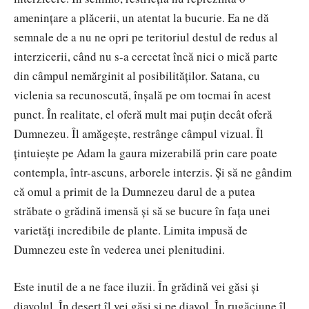
ameninţare a plăcerii, un atentat la bucurie. Ea ne dă
semnale de a nu ne opri pe teritoriul destul de redus al
interzicerii, când nu s-a cercetat încă nici o mică parte
din câmpul nemărginit al posibilităţilor. Satana, cu
viclenia sa recunoscută, înşală pe om tocmai în acest
punct. În realitate, el oferă mult mai puţin decât oferă
Dumnezeu. Îl amăgeşte, restrânge câmpul vizual. Îl
ţintuieşte pe Adam la gaura mizerabilă prin care poate
contempla, într-ascuns, arborele interzis. Şi să ne gândim
că omul a primit de la Dumnezeu darul de a putea
străbate o grădină imensă şi să se bucure în faţa unei
varietăţi incredibile de plante. Limita impusă de
Dumnezeu este în vederea unei plenitudini.
Este inutil de a ne face iluzii. În grădină vei găsi şi
diavolul. În deşert îl vei găsi şi pe diavol. În rugăciune îl