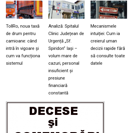
TollRo, noua taxă
Analiză: Spitalul
Mecanismele
de drum pentru
Clinic Județean de
intuiției: Cum ia
camioane: când
Urgență „Sf.
creierul uman
intră în vigoare și
Spiridon” Iași –
decizii rapide fără
cum va funcționa
volum mare de
să consulte toate
sistemul
cazuri, personal
datele
insuficient și
presiune
financiară
constantă