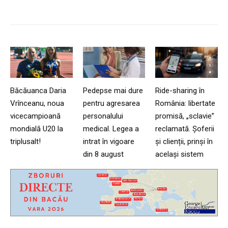
Băcăuanca Daria
Pedepse mai dure
Ride-sharing în
Vrînceanu, noua
pentru agresarea
România: libertate
vicecampioană
personalului
promisă, „sclavie”
mondială U20 la
medical. Legea a
reclamată. Șoferii
triplusalt!
intrat în vigoare
și clienții, prinși în
din 8 august
același sistem