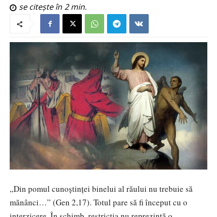
se citește în
2
min.
„Din pomul cunoştinţei binelui al răului nu trebuie să
mănânci…” (Gen 2,17). Totul pare să fi început cu o
interzicere. În schimb, restricţia nu reprezintă o