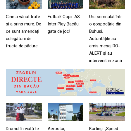
Cine a vânat trufe
Fotbal/ Copii: AS
Urs semnalat într-
și a prins mure. De
Inter Play Bacău,
o gospodărie din
ce sunt amendați
gata de joc!
Buhuși.
culegătorii de
Autoritățile au
fructe de pădure
emis mesaj RO-
ALERT și au
intervenit în zonă
Drumul în viață te
Aerostar,
Karting: „Speed