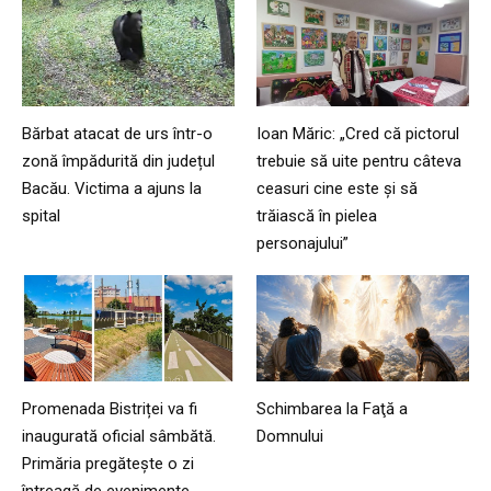
Bărbat atacat de urs într-o
Ioan Măric: „Cred că pictorul
zonă împădurită din județul
trebuie să uite pentru câteva
Bacău. Victima a ajuns la
ceasuri cine este și să
spital
trăiască în pielea
personajului”
Promenada Bistriței va fi
Schimbarea la Faţă a
inaugurată oficial sâmbătă.
Domnului
Primăria pregătește o zi