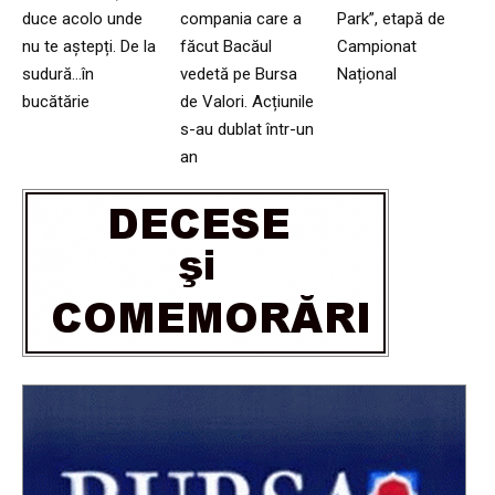
duce acolo unde
compania care a
Park”, etapă de
nu te aștepți. De la
făcut Bacăul
Campionat
sudură…în
vedetă pe Bursa
Național
bucătărie
de Valori. Acțiunile
s-au dublat într-un
an