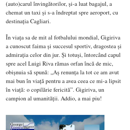
(auto)carul învingătorilor, și-a luat bagajul, a
chemat un taxi și s-a îndreptat spre aeroport, cu
destinația Cagliari.
În viața sa de mit al fotbalului mondial, Gigiriva
a cunoscut faima și succesul sportiv, dragostea și
admirația celor din jur. Și totuși, întorcând capul
spre acel Luigi Riva rămas orfan încă de mic,
obișnuia să spună: „Aș renunța la tot ce am avut
mai bun în viață pentru a avea ceea ce mi-a lipsit
în viață: o copilărie fericită”. Gigiriva, un
campion al umanității. Addio, a mai piu!