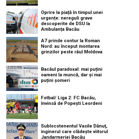
Oprire la piață în timpul unei
urgențe: nereguli grave
descoperite de DSU la
Ambulanța Bacău
A7 prinde contur la Roman
Nord: au început montarea
grinzilor peste râul Moldova
Bacăul paradoxal: mai puțini
oameni la muncă, dar și mai
puțini șomeri
Fotbal/ Liga 2: FC Bacău,
învinsă de Popești Leordeni
Sublocotenentul Vasile Dănuț,
inginerul care clădește viitorul
Jandarmeriei Bacău