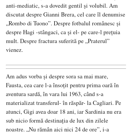
anti-mediatic, s-a dovedit gentil și volubil. Am
discutat despre Gianni Brera, cel care îl denumise
„Rombo di Tuono”. Despre fotbalul românesc și
despre Hagi -stângaci, ca și el- pe care-l prețuia
mult. Despre fractura suferită pe „Praterul”
vienez.
Am adus vorba și despre sora sa mai mare,
Fausta, cea care l-a însoțit pentru prima oară în
aventura sardă, în vara lui 1963, când s-a
materializat transferul- în răspăr- la Cagliari. Pe
atunci, Gigi avea doar 18 ani, iar Sardinia nu era
sub nicio formă destinația de lux din zilele
noastre. „Nu rămân aici nici 24 de ore”, i-a