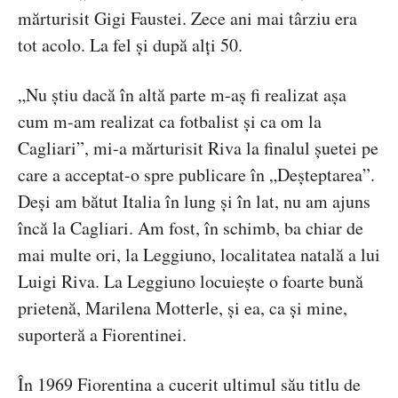
mărturisit Gigi Faustei. Zece ani mai târziu era
tot acolo. La fel și după alți 50.
„Nu știu dacă în altă parte m-aș fi realizat așa
cum m-am realizat ca fotbalist și ca om la
Cagliari”, mi-a mărturisit Riva la finalul șuetei pe
care a acceptat-o spre publicare în „Deșteptarea”.
Deși am bătut Italia în lung și în lat, nu am ajuns
încă la Cagliari. Am fost, în schimb, ba chiar de
mai multe ori, la Leggiuno, localitatea natală a lui
Luigi Riva. La Leggiuno locuiește o foarte bună
prietenă, Marilena Motterle, și ea, ca și mine,
suporteră a Fiorentinei.
În 1969 Fiorentina a cucerit ultimul său titlu de