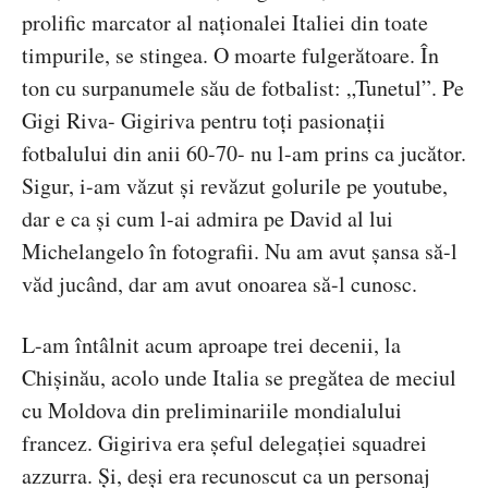
prolific marcator al naționalei Italiei din toate
timpurile, se stingea. O moarte fulgerătoare. În
ton cu surpanumele său de fotbalist: „Tunetul”. Pe
Gigi Riva- Gigiriva pentru toți pasionații
fotbalului din anii 60-70- nu l-am prins ca jucător.
Sigur, i-am văzut și revăzut golurile pe youtube,
dar e ca și cum l-ai admira pe David al lui
Michelangelo în fotografii. Nu am avut șansa să-l
văd jucând, dar am avut onoarea să-l cunosc.
L-am întâlnit acum aproape trei decenii, la
Chișinău, acolo unde Italia se pregătea de meciul
cu Moldova din preliminariile mondialului
francez. Gigiriva era șeful delegației squadrei
azzurra. Și, deși era recunoscut ca un personaj