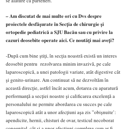
se alăture că parteneri.
– Am discutat de mai multe ori cu Dvs despre
proiectele desfășurate în Secția de chirurgie și
ortopedie pediatrică a SJU Bacău sau cu privire la
cazuri deosebite operate aici. Ce noutăți mai aveți?
-După cum bine știți, în secția noastră există un interes
deosebit pentru rezolvarea minim invazivă, pe cale
laparoscopică, a unei patologii variate, atât digestive cât
și genito-urinare. Am continuat să ne dezvoltăm în
această direcție, astfel încât acum, dotarea cu aparatură
performanță a secției noastre și calificarea excelență a
personalului ne permite abordarea cu succes pe cale
laparoscopică atât a unor afecțiuni așa zis ”obișnuite’:
apendicite, hernii, chisturi de ovar, testicul necoborat
congenital, cât și a unor afecțiuni complexe cum ar fi