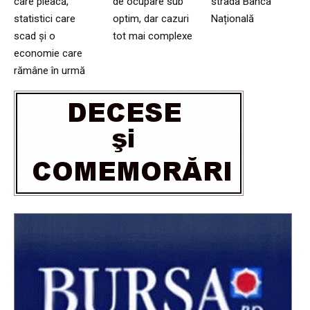
care pleacă,
de ocupare sub
strada Banca
statistici care
optim, dar cazuri
Națională
scad și o
tot mai complexe
economie care
rămâne în urmă