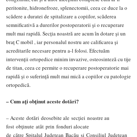
peritonite, hidronefroze, splenectomii, ceea ce duce la o
scădere a duratei de spitalizare a copiilor, scăderea
semnificativă a durerilor postoperatorii și o recuperare
mult mai rapidă. Secția noastră are acum în dotare și un
braț C mobil , iar personalul nostru are calificarea și
acreditarile necesare pentru a-l folosi. Efectuăm
intervenții ortopedice minim invazive, osteosinteză cu tije
de titan, ceea ce permite o recuperare postoperatorie mai
rapidă și o suferință mult mai mică a copiilor cu patologie
ortopedică.
– Cum ați obținut aceste dotări?
– Aceste dotări deosebite ale secției noastre au
fost obținute atât prin fonduri alocate
de către Spitalul Județean Bacău și Consiliul Județean