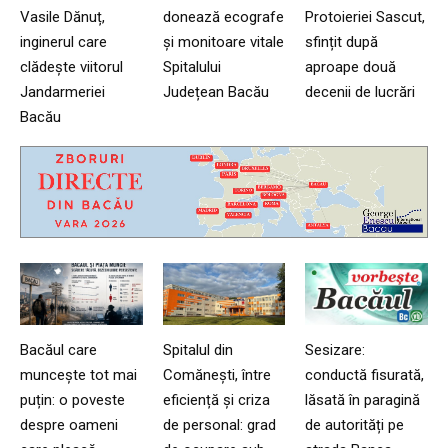
Vasile Dănuț,
donează ecografe
Protoieriei Sascut,
inginerul care
și monitoare vitale
sfințit după
clădește viitorul
Spitalului
aproape două
Jandarmeriei
Județean Bacău
decenii de lucrări
Bacău
Bacăul care
Spitalul din
Sesizare:
muncește tot mai
Comănești, între
conductă fisurată,
puțin: o poveste
eficiență și criza
lăsată în paragină
despre oameni
de personal: grad
de autorități pe