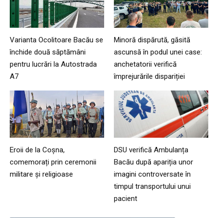
Varianta Ocolitoare Bacău se
Minoră dispărută, găsită
închide două săptămâni
ascunsă în podul unei case:
pentru lucrări la Autostrada
anchetatorii verifică
A7
împrejurările dispariției
Eroii de la Coșna,
DSU verifică Ambulanța
comemorați prin ceremonii
Bacău după apariția unor
militare și religioase
imagini controversate în
timpul transportului unui
pacient