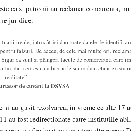
este ca si patronii au reclamat concurenta, nu
ne juridice.
uatii ireale, intrucât isi dau toate datele de identificar
 pentru falsuri. De aceea, de cele mai multe ori, reclama
e. Sigur ca sunt si plângeri facute de comercianti care i
vidia, dar cert este ca lucrurile semnalate chiar exista i
realitate”
purtator de cuvânt la DSVSA
de si-au gasit rezolvarea, in vreme ce alte 17 a
 11 au fost redirectionate catre institutiile abil
lor care s-au finalizat cu sanctiuni din parte