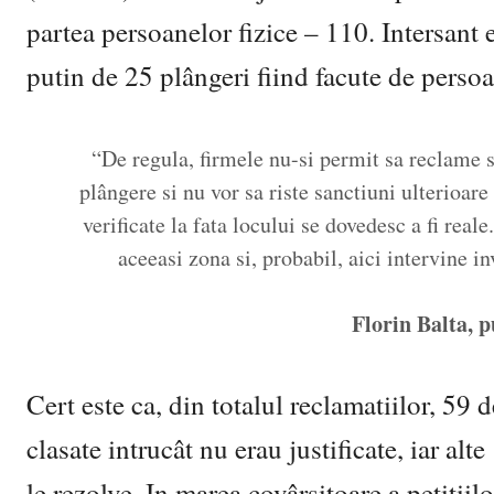
partea persoanelor fizice – 110. Intersant 
putin de 25 plângeri fiind facute de persoa
“De regula, firmele nu-si permit sa reclame sit
plângere si nu vor sa riste sanctiuni ulterioare
verificate la fata locului se dovedesc a fi real
aceeasi zona si, probabil, aici intervine in
Florin Balta, 
Cert este ca, din totalul reclamatiilor, 59 
clasate intrucât nu erau justificate, iar alte
le rezolve. In marea covârsitoare a petitii