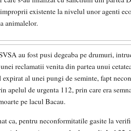
 improprii existente la nivelul unor agenti e
ea animalelor.
 DSVSA au fost pusi degeaba pe drumuri, intru
l unei reclamatii venita din partea unui cetate
 expirat al unei pungi de seminte, fapt necon
 prin apelul de urgenta 112, prin care era semn
 moarte pe lacul Bacau.
t ca, pentru neconformitatile gasite la verifi