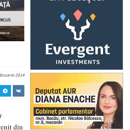
ebruarie 2014
r
enit din