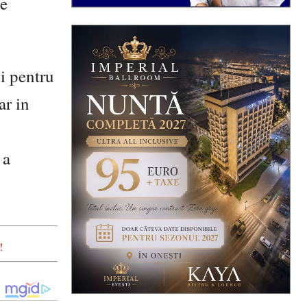
de
si pentru
ar in
 a
!