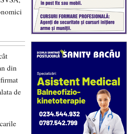
conomici
cât
an din
firmat
alata de
carile