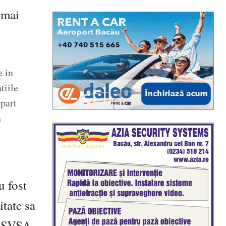
 mai
e in
tiile
mpart
n
u fost
itate sa
a DSVSA,