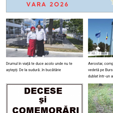
Drumul în viață te duce acolo unde nu te
Aerostar, comp
aștepți. De la sudură…în bucătărie
vedetă pe Bursa
dublat într-un 