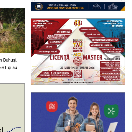
n Buhuși.
ERT și au