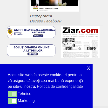
x
Acest site web folosește cookie-uri pentru a
vă asigura că aveți cea mai bună experiență
pe site-ul nostru.
Politica de confidențialitate
Tehnice
Tehnice
Marketing
Marketing