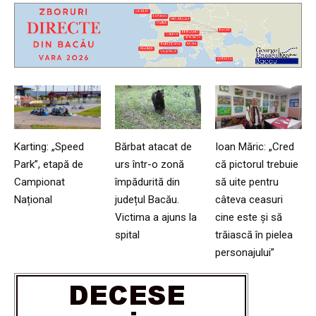
Karting: „Speed
Bărbat atacat de
Ioan Măric: „Cred
Park”, etapă de
urs într-o zonă
că pictorul trebuie
Campionat
împădurită din
să uite pentru
Național
județul Bacău.
câteva ceasuri
Victima a ajuns la
cine este și să
spital
trăiască în pielea
personajului”