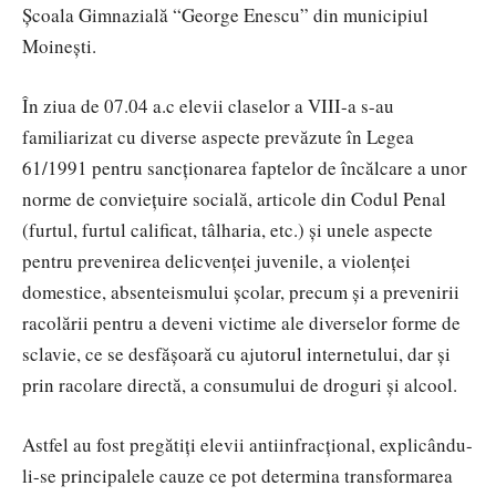
Şcoala Gimnazială “George Enescu” din municipiul
Moineşti.
În ziua de 07.04 a.c elevii claselor a VIII-a s-au
familiarizat cu diverse aspecte prevăzute în Legea
61/1991 pentru sancţionarea faptelor de încălcare a unor
norme de convieţuire socială, articole din Codul Penal
(furtul, furtul calificat, tâlharia, etc.) şi unele aspecte
pentru prevenirea delicvenţei juvenile, a violenţei
domestice, absenteismului şcolar, precum şi a prevenirii
racolării pentru a deveni victime ale diverselor forme de
sclavie, ce se desfăşoară cu ajutorul internetului, dar şi
prin racolare directă, a consumului de droguri şi alcool.
Astfel au fost pregătiţi elevii antiinfracţional, explicându-
li-se principalele cauze ce pot determina transformarea