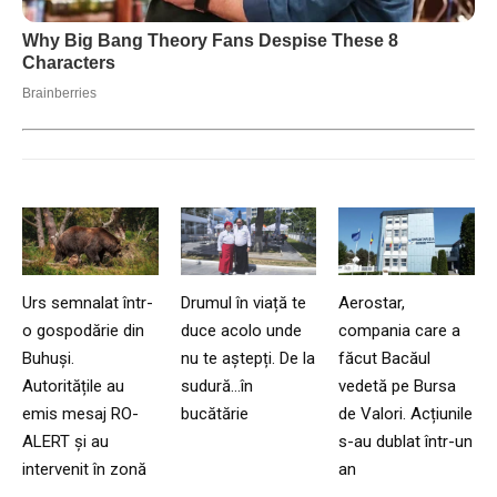
Urs semnalat într-
Drumul în viață te
Aerostar,
o gospodărie din
duce acolo unde
compania care a
Buhuși.
nu te aștepți. De la
făcut Bacăul
Autoritățile au
sudură…în
vedetă pe Bursa
emis mesaj RO-
bucătărie
de Valori. Acțiunile
ALERT și au
s-au dublat într-un
intervenit în zonă
an