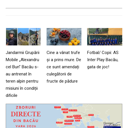
Jandarmii Grupării
Cine a vânat trufe
Fotbal/ Copii: AS
Mobile „Alexandru
și a prins mure. De
Inter Play Bacău,
cel Bun” Bacău s-
ce sunt amendați
gata de joc!
au antrenat în
culegătorii de
teren alpin pentru
fructe de pădure
misiuni în condiții
dificile