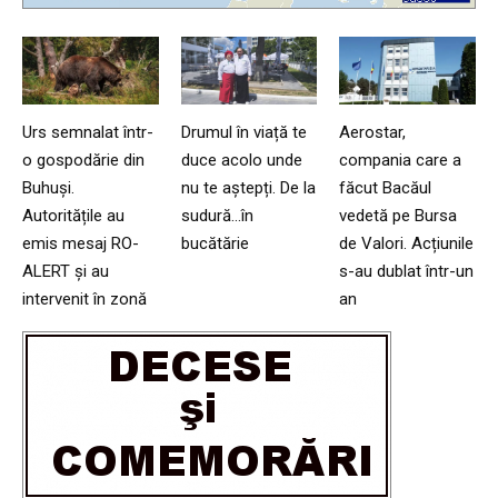
Urs semnalat într-
Drumul în viață te
Aerostar,
o gospodărie din
duce acolo unde
compania care a
Buhuși.
nu te aștepți. De la
făcut Bacăul
Autoritățile au
sudură…în
vedetă pe Bursa
emis mesaj RO-
bucătărie
de Valori. Acțiunile
ALERT și au
s-au dublat într-un
intervenit în zonă
an